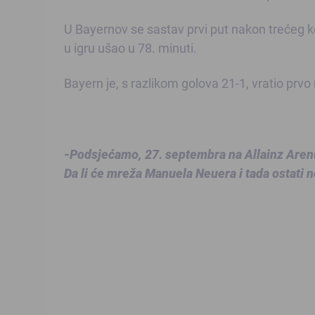
U Bayernov se sastav prvi put nakon trećeg kol
u igru ušao u 78. minuti.
Bayern je, s razlikom golova 21-1, vratio prvo
-Podsjećamo, 27. septembra na Allainz Aren
Da li će mreža Manuela Neuera i tada ostati 