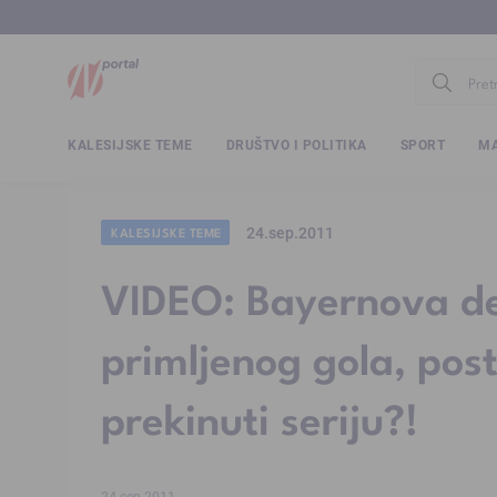
www.ntv.
KALESIJSKE TEME
DRUŠTVO I POLITIKA
SPORT
MA
24.sep.2011
KALESIJSKE TEME
VIDEO: Bayernova d
primljenog gola, post
prekinuti seriju?!
24.sep.2011