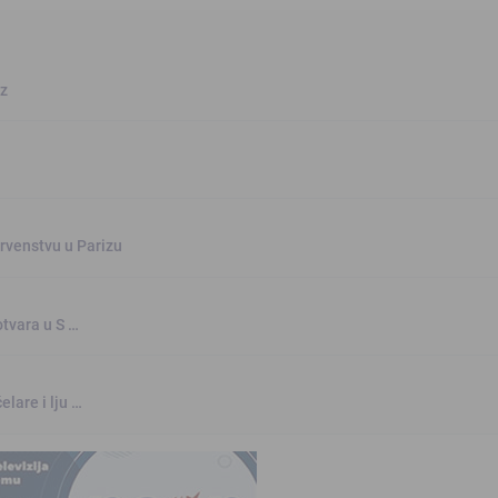
oz
rvenstvu u Parizu
otvara u S …
elare i lju …