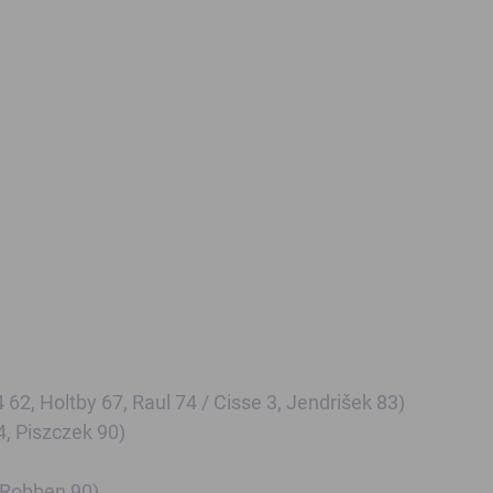
 62, Holtby 67, Raul 74 / Cisse 3, Jendrišek 83)
4, Piszczek 90)
, Robben 90)