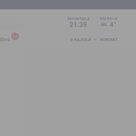
sija.co.ba
KALESIJA
ČETVRTAK,6
21:39
4°
UŽIVO
O KALESIJI
KONTAKT