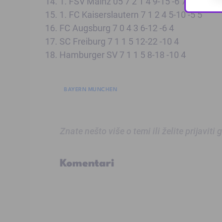
14. 1. FSV Mainz 05 7 2 1 4 9-15 -6 7
15. 1. FC Kaiserslautern 7 1 2 4 5-10 -5 5
16. FC Augsburg 7 0 4 3 6-12 -6 4
17. SC Freiburg 7 1 1 5 12-22 -10 4
18. Hamburger SV 7 1 1 5 8-18 -10 4
BAYERN MUNCHEN
Znate nešto više o temi ili želite prijaviti
Komentari