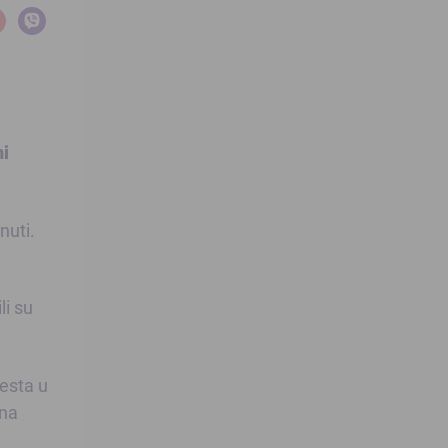
ni
nuti.
li su
esta u
ina