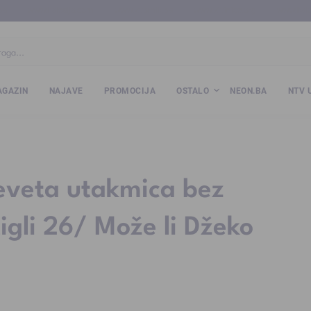
ba
www.kalesija.com
www.zvornik.ba
www.zivinice.org
www.kale
GAZIN
NAJAVE
PROMOCIJA
OSTALO
NEON.BA
NTV 
eveta utakmica bez
igli 26/ Može li Džeko