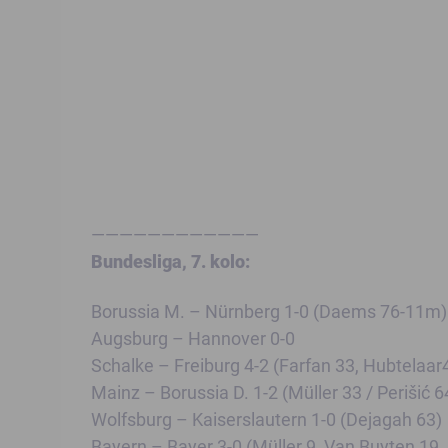
————————————
Bundesliga, 7. kolo:
Borussia M. – Nürnberg 1-0 (Daems 76-11m)
Augsburg – Hannover 0-0
Schalke – Freiburg 4-2 (Farfan 33, Hubtelaar4
Mainz – Borussia D. 1-2 (Müller 33 / Perišić 6
Wolfsburg – Kaiserslautern 1-0 (Dejagah 63)
Bayern – Bayer 3-0 (Müller 9, Van Buyten 19