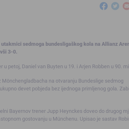
 utakmici sedmoga bundesligaškog kola na Allianz Are
vši 3-0.
er u petoj, Daniel van Buyten u 19. i Arjen Robben u 90. mi
iz Mönchengladbacha na otvaranju Bundeslige sedmog
 ukupno devet pobjeda bez ijednoga primljenog gola. Zabi
tuelni Bayernov trener Jupp Heynckes doveo do drugog mj
. uzastopnom gostovanju u Münchenu. Upisao je sastav Rob