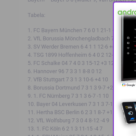
Tabela:
1. FC Bayern München 7 6 0 1 21-1 +20 18
2. VfL Borussia Mönchengladbach 7 5 1 1 9-3
3. SV Werder Bremen 6 4 1 1 12-6 +6 13
4. TSG 1899 Hoffenheim 6 4 0 2 12-5 +7 12
5. FC Schalke 04 7 4 0 3 15-12 +3 12
6. Hannover 96 7 3 3 1 8-8 0 12
7. VfB Stuttgart 7 3 1 3 10-6 +4 10
8. Borussia Dortmund 7 3 1 3 9-7 +2 10
9. 1. FC Nürnberg 7 3 1 3 6-7 -1 10
10. Bayer 04 Leverkusen 7 3 1 3 7-10 -3 10
11. Hertha BSC Berlin 6 2 3 1 8-7 +1 9
12. VfL Wolfsburg 7 3 0 4 8-12 -4 9
13. 1. FC Köln 6 2 1 3 11-15 -4 7