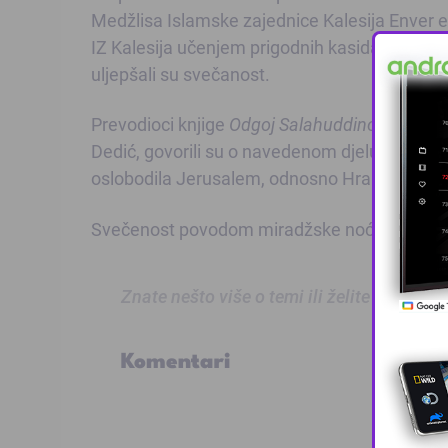
Medžlisa Islamske zajednice Kalesija Enver e
IZ Kalesija učenjem prigodnih kasida, te Mu
uljepšali su svečanost.
Prevodioci knjige
Odgoj Salahuddinove genera
Dedić, govorili su o navedenom djelu kao i os
oslobodila Jerusalem, odnosno Hram daleki u 
Svečenost povodom miradžske noći završila s
Znate nešto više o temi ili želite prijaviti
Komentari