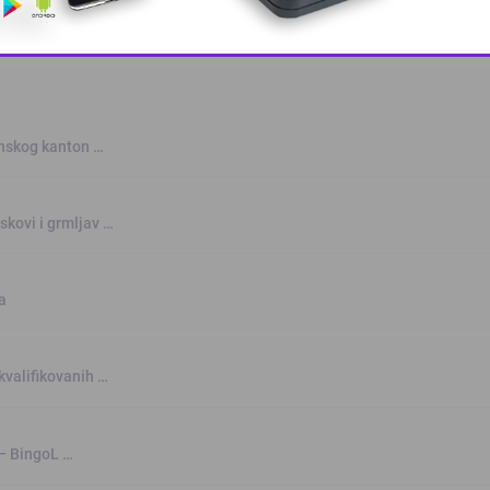
This popup will close in:
10
anskog kanton …
skovi i grmljav …
a
kvalifikovanih …
 – BingoL …