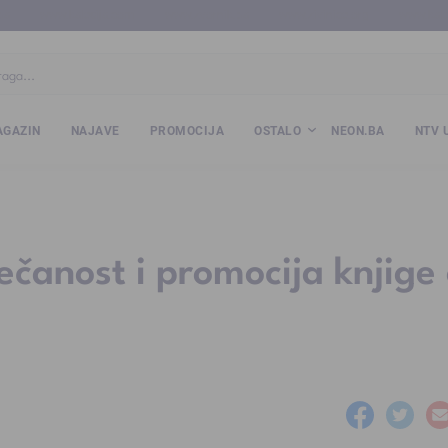
ba
www.kalesija.com
www.zvornik.ba
www.zivinice.org
www.kale
GAZIN
NAJAVE
PROMOCIJA
OSTALO
NEON.BA
NTV 
ečanost i promocija knjige