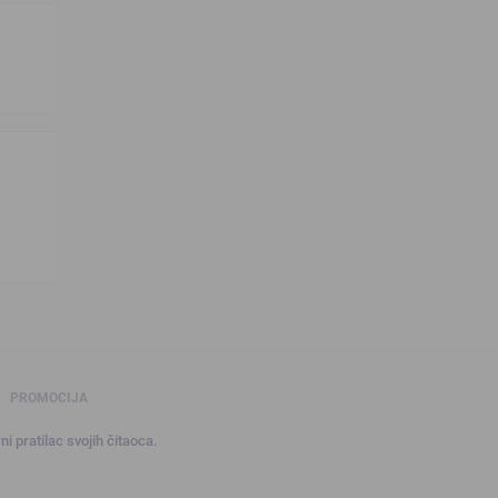
PROMOCIJA
ni pratilac svojih čitaoca.