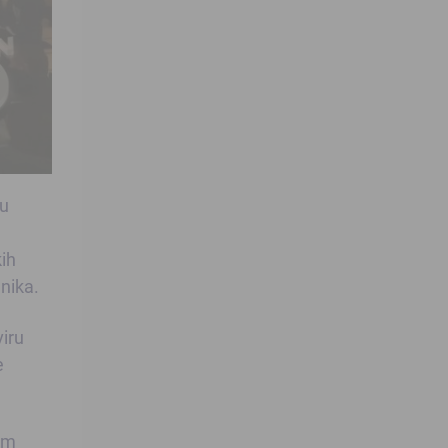
 u
ih
nika.
iru
e
am