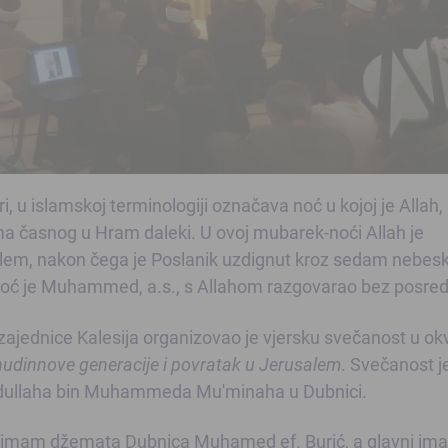
, u islamskoj terminologiji označava noć u kojoj je Allah,
a časnog u Hram daleki. U ovoj mubarek-noći Allah je
em, nakon čega je Poslanik uzdignut kroz sedam nebesk
noć je Muhammed, a.s., s Allahom razgovarao bez posred
ajednice Kalesija organizovao je vjersku svečanost u okv
udinnove generacije i povratak u Jerusalem
. Svečanost j
Abdullaha bin Muhammeda Mu'minaha u Dubnici.
o imam džemata Dubnica Muhamed ef. Burić, a glavni im