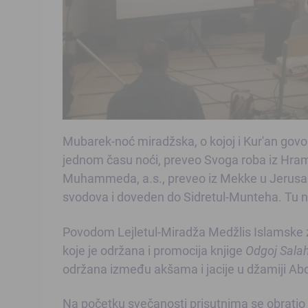
Mubarek-noć miradžska, o kojoj i Kur'an govori
jednom času noći, preveo Svoga roba iz Hram
Muhammeda, a.s., preveo iz Mekke u Jerusal
svodova i doveden do Sidretul-Munteha. Tu 
Povodom Lejletul-Miradža Medžlis Islamske z
koje je održana i promocija knjige
Odgoj Salah
održana između akšama i jacije u džamiji 
Na početku svečanosti prisutnima se obrati