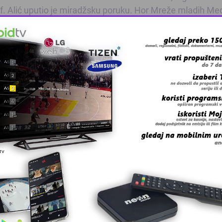
f. Alić uputio je miradžsku poruku. Hor Mreže mladih Me
amer ef. Kamerić učenjem mevludskih stihova o Miradžu,
cije i povratak u Jerusalem
, Jusuf ef. Džafić i mr. hfz. Edi
obinama i vrlinama generacije koja je prije 1.000 godina
koji je Allah preveo Svoga roba u noći miradžskoj.
e pred jaciju.
 grešku u tekstu?