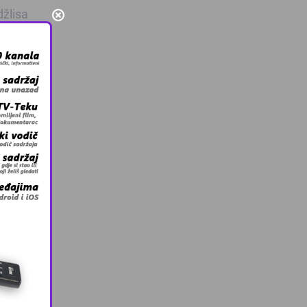
džlisa
n ef.