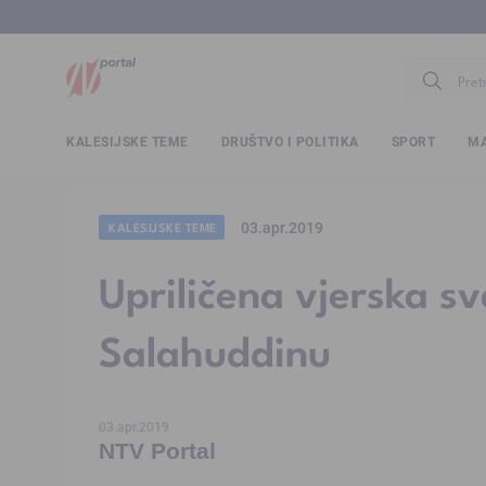
www.ntv.
KALESIJSKE TEME
DRUŠTVO I POLITIKA
SPORT
MA
03.apr.2019
KALESIJSKE TEME
Upriličena vjerska sv
Salahuddinu
03.apr.2019
NTV Portal