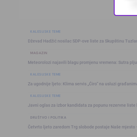
KALESIJSKE TEME
Dževad Hadžić nosilac SDP-ove liste za Skupštinu Tuzl
MAGAZIN
Meteorolozi najavili blagu promjenu vremena: Sutra plju
KALESIJSKE TEME
Za ugodnije ljeto: Klima servis „Ćiro“ na usluzi građanim
KALESIJSKE TEME
Javni oglas za izbor kandidata za popunu rezervne liste 
DRUŠTVO I POLITIKA
Četvrto ljeto zaredom Trg slobode postaje Naše mjesto