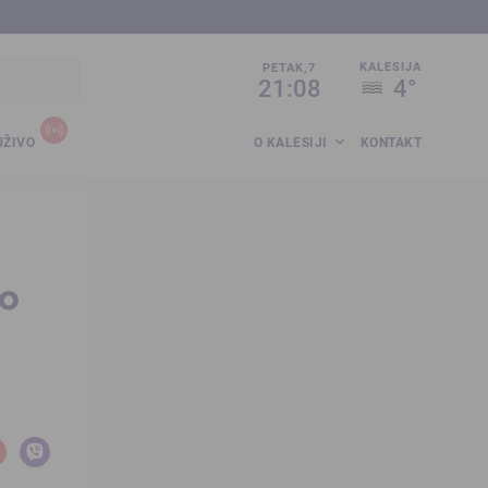
sija.co.ba
KALESIJA
PETAK,7
21:08
4°
UŽIVO
O KALESIJI
KONTAKT
 o