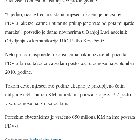
KM više u odnosu na isti mjesec prošle godine.
“Ujedno, ovo je treći uzastopni mjesec u kojem je po osnovu
PDV-a, akcize, carine i putarine prikupljeno više od pola milijarde
maraka”, potvrdio je danas novinarima u Banjoj Luci načelnik
Odjeljenja za komunikacije UIO Ratko Kovačević.
Neto prihodi raspoređeni korisnicima nakon izvršenih povrata
PDV-a bili su također za sedam posto veći u odnosu na septembar
2010. godine.
Tokom devet mjeseci ove godine ukupno je prikupljeno četiri
milijarde i 341 milion KM indirektnih poreza, što je za 7,2 posto
više u odnosu na isti period lani.
Poreskim obveznicima je vraćeno 650 miliona KM na ime povrata
PDV-a.
Categories:
Kalesijske teme