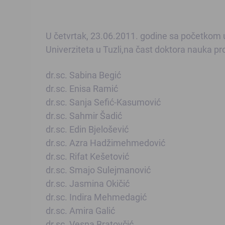
U četvrtak, 23.06.2011. godine sa početkom u
Univerziteta u Tuzli,na čast doktora nauka pro
dr.sc. Sabina Begić
dr.sc. Enisa Ramić
dr.sc. Sanja Sefić-Kasumović
dr.sc. Sahmir Šadić
dr.sc. Edin Bjelošević
dr.sc. Azra Hadžimehmedović
dr.sc. Rifat Kešetović
dr.sc. Smajo Sulejmanović
dr.sc. Jasmina Okičić
dr.sc. Indira Mehmedagić
dr.sc. Amira Galić
dr.sc. Vesna Bratovčić