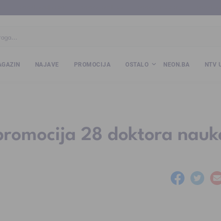
ba
www.kalesija.com
www.zvornik.ba
www.zivinice.org
www.kale
GAZIN
NAJAVE
PROMOCIJA
OSTALO
NEON.BA
NTV 
– promocija 28 doktora nauk