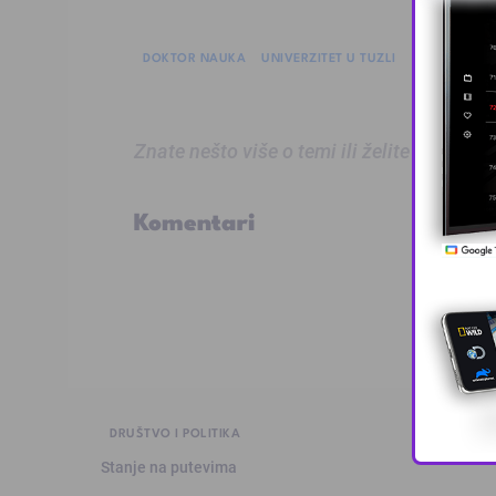
DOKTOR NAUKA
UNIVERZITET U TUZLI
Znate nešto više o temi ili želite prijaviti
Komentari
DRUŠTVO I POLITIKA
Stanje na putevima