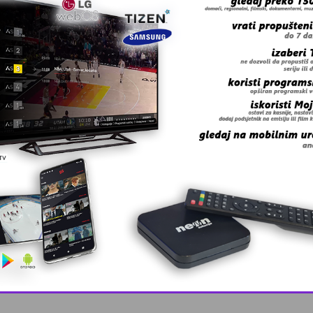
 grešku u tekstu?
This popup will close in:
10