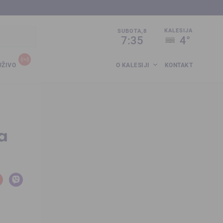
sija.co.ba
KALESIJA
SUBOTA,8
7:35
4°
UŽIVO
O KALESIJI
KONTAKT
a