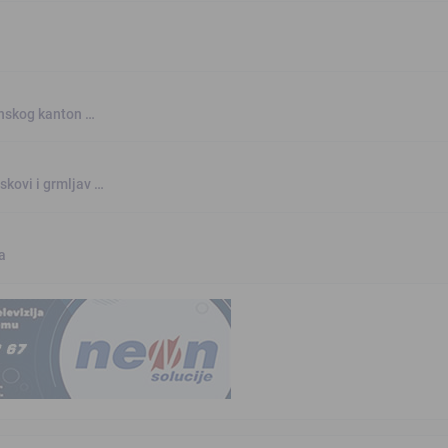
anskog kanton …
skovi i grmljav …
a