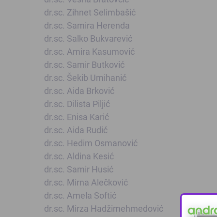
dr.sc. Zihnet Selimbašić
dr.sc. Samira Herenda
dr.sc. Salko Bukvarević
dr.sc. Amira Kasumović
dr.sc. Samir Butković
dr.sc. Šekib Umihanić
dr.sc. Aida Brković
dr.sc. Dilista Piljić
dr.sc. Enisa Karić
dr.sc. Aida Rudić
dr.sc. Hedim Osmanović
dr.sc. Aldina Kesić
dr.sc. Samir Husić
dr.sc. Mirna Alečković
dr.sc. Amela Softić
dr.sc. Mirza Hadžimehmedović