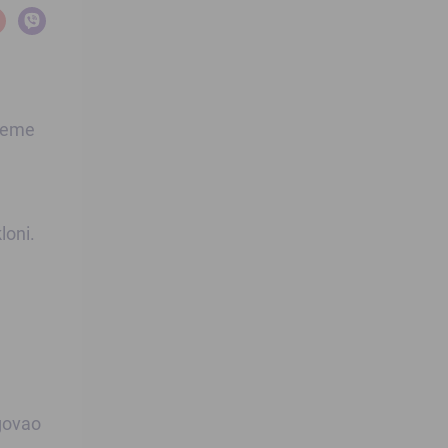
ijeme
loni.
govao