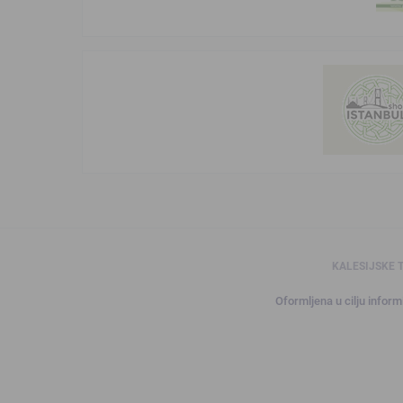
KALESIJSKE 
Oformljena u cilju informi