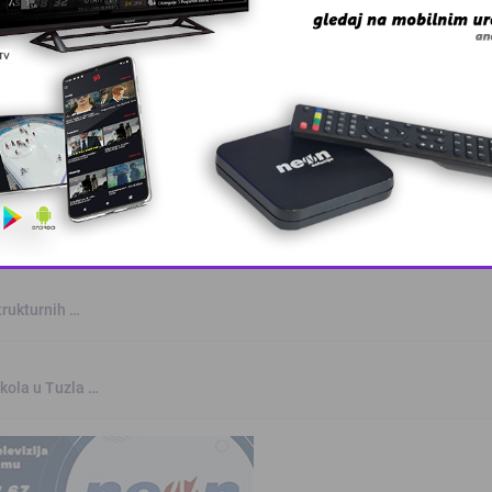
This popup will close in:
10
trukturnih …
kola u Tuzla …