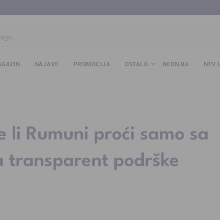
ba
www.kalesija.com
www.zvornik.ba
www.zivinice.org
www.kale
GAZIN
NAJAVE
PROMOCIJA
OSTALO
NEON.BA
NTV 
 li Rumuni proći samo sa
 transparent podrške