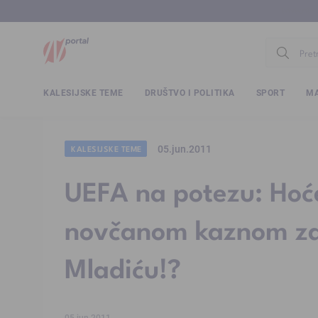
www.ntv.
KALESIJSKE TEME
DRUŠTVO I POLITIKA
SPORT
MA
05.jun.2011
KALESIJSKE TEME
UEFA na potezu: Hoće
novčanom kaznom za
Mladiću!?
05.jun.2011