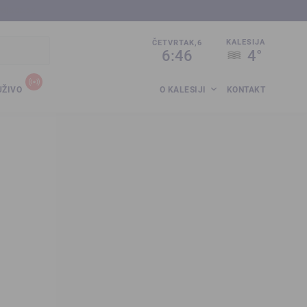
sija.co.ba
KALESIJA
ČETVRTAK,6
6:46
4°
UŽIVO
O KALESIJI
KONTAKT