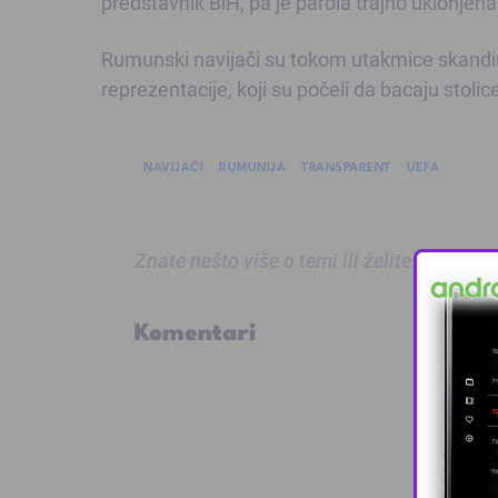
predstavnik BiH, pa je parola trajno uklonjena
Rumunski navijači su tokom utakmice skandirali
reprezentacije, koji su počeli da bacaju stoli
NAVIJAČI
RUMUNIJA
TRANSPARENT
UEFA
Znate nešto više o temi ili želite prijaviti
Komentari