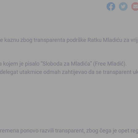
će kaznu zbog transparenta podrške Ratku Mladiću za vr
na kojem je pisalo “Sloboda za Mladića” (Free Mladić).
 delegat utakmice odmah zahtijevao da se transparent uk
emena ponovo razvili transparent, zbog čega je opet re