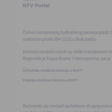
NTV Portal
Čelnici rumunskog fudbalskog saveza platit 
utakmice protiv BiH (3:0) u Bukureštu.
Domaći navijači razvili su veliki transparent 
Regovala je klupa Bosne i Hercegovine, pa je
Podrška etničkom čišćenju u BiH!?!
.
Rumunski su navijači početkom drugog poluvr