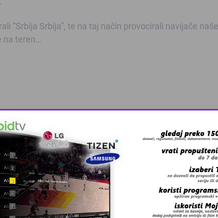
.
 “Srbija Srbija”, te na taj način provocirali navijače naš
ce na teren…
 grešku u tekstu?