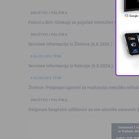
DRUŠTVO I POLITIKA
Putevi u BiH: Očekuje se pojačan intenzitet saobraćaja
DRUŠTVO I POLITIKA
Servisne informacije iz Živinica (6.8.2026.)
KALESIJSKE TEME
Servisne informacije iz Kalesije (6.8.2026.)
KALESIJSKE TEME
Živinice: Potpisani ugovori za realizaciju nekoliko infras
DRUŠTVO I POLITIKA
Osigurani besplatni udžbenici za sve učenike osnovnih š