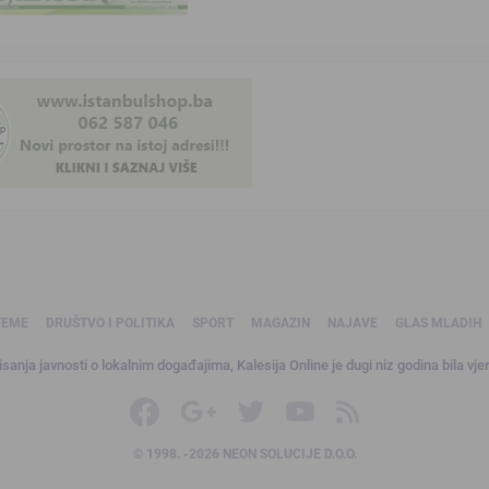
TEME
DRUŠTVO I POLITIKA
SPORT
MAGAZIN
NAJAVE
GLAS MLADIH
sanja javnosti o lokalnim događajima, Kalesija Online je dugi niz godina bila vjer
© 1998. -2026 NEON SOLUCIJE D.O.O.