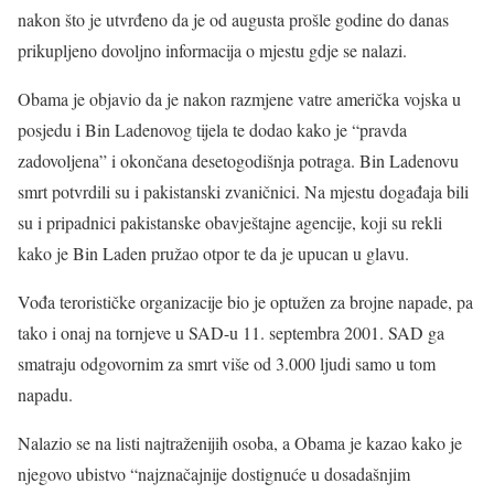
nakon što je utvrđeno da je od augusta prošle godine do danas
prikupljeno dovoljno informacija o mjestu gdje se nalazi.
Obama je objavio da je nakon razmjene vatre američka vojska u
posjedu i Bin Ladenovog tijela te dodao kako je “pravda
zadovoljena” i okončana desetogodišnja potraga. Bin Ladenovu
smrt potvrdili su i pakistanski zvaničnici. Na mjestu događaja bili
su i pripadnici pakistanske obavještajne agencije, koji su rekli
kako je Bin Laden pružao otpor te da je upucan u glavu.
Vođa terorističke organizacije bio je optužen za brojne napade, pa
tako i onaj na tornjeve u SAD-u 11. septembra 2001. SAD ga
smatraju odgovornim za smrt više od 3.000 ljudi samo u tom
napadu.
Nalazio se na listi najtraženijih osoba, a Obama je kazao kako je
njegovo ubistvo “najznačajnije dostignuće u dosadašnjim