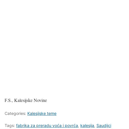
F.S., Kalesijske Novine
Categories:
Kalesijske teme
Tags:
fabrika za preradu voća i povrća
,
kalesija
,
Saudijci