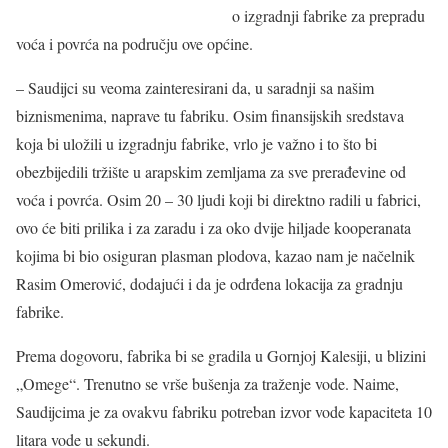
o izgradnji fabrike za prepradu
voća i povrća na području ove općine.
– Saudijci su veoma zainteresirani da, u saradnji sa našim
biznismenima, naprave tu fabriku. Osim finansijskih sredstava
koja bi uložili u izgradnju fabrike, vrlo je važno i to što bi
obezbijedili tržište u arapskim zemljama za sve prerađevine od
voća i povrća. Osim 20 – 30 ljudi koji bi direktno radili u fabrici,
ovo će biti prilika i za zaradu i za oko dvije hiljade kooperanata
kojima bi bio osiguran plasman plodova, kazao nam je načelnik
Rasim Omerović, dodajući i da je odrđena lokacija za gradnju
fabrike.
Prema dogovoru, fabrika bi se gradila u Gornjoj Kalesiji, u blizini
„Omege“. Trenutno se vrše bušenja za traženje vode. Naime,
Saudijcima je za ovakvu fabriku potreban izvor vode kapaciteta 10
litara vode u sekundi.