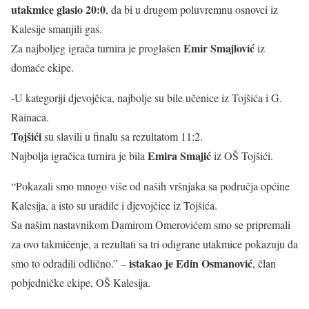
utakmice glasio 20:0
, da bi u drugom poluvremnu osnovci iz
Kalesije smanjili gas.
Emir Smajlović
Za najboljeg igrača turnira je proglašen
iz
domaće ekipe.
-U kategoriji djevojčica, najbolje su bile učenice iz Tojšića i G.
Rainaca.
Tojšići
su slavili u finalu sa rezultatom 11:2.
Emira Smajić
Najbolja igračica turnira je bila
iz OŠ Tojšići.
“Pokazali smo mnogo više od naših vršnjaka sa područja općine
Kalesija, a isto su uradile i djevojčice iz Tojšića.
Sa našim nastavnikom Damirom Omerovićem smo se pripremali
za ovo takmičenje, a rezultati sa tri odigrane utakmice pokazuju da
istakao je Edin Osmanović
smo to odradili odlično.” –
, član
pobjedničke ekipe, OŠ Kalesija.