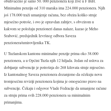
obuhvaćeno je samo 50. 000 penzionera koji žive u F BiH.
Minimalnu penziju od 310 maraka ima 224.000 penzionera. Njih
još 178.000 traži umanjenje računa, bez obzira koliko struje
mjesečno potroše, i ovo je opravdan zahtjev, s obvzirom u
kakvom se položaju penzioneri danas nalaze, kazao je Meho
Srabović, predsjednik Izvršnog odbora Saveza
penzionera/umirovljenika TK.
U Tuzlanskom kantonu minimalne penzije prima oko 38.000
penzionera, a u Općini Tuzla njih 12 hiljada. Jedan od uslova za
dobijanje subvencije je potrošnja do 268 kilovata struje mjesečno.
Iz kantonalnog Saveza penzionera dozanjemo da očekuju novu
tromjesečnu reviziji penzionera kojima je omogućeno pravo na
subvencije. Čekaju i odgovor Vlade Fedracije da umanjene račune
za struju prima svih 228.000 penzionera sa minimalnim
primanjima.