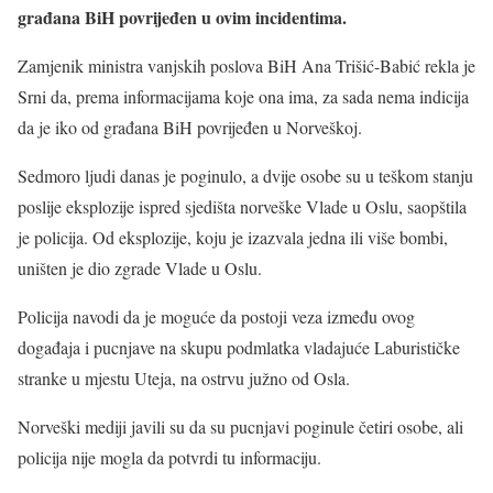
građana BiH povrijeđen u ovim incidentima.
Zamjenik ministra vanjskih poslova BiH Ana Trišić-Babić rekla je
Srni da, prema informacijama koje ona ima, za sada nema indicija
da je iko od građana BiH povrijeđen u Norveškoj.
Sedmoro ljudi danas je poginulo, a dvije osobe su u teškom stanju
poslije eksplozije ispred sjedišta norveške Vlade u Oslu, saopštila
je policija. Od eksplozije, koju je izazvala jedna ili više bombi,
uništen je dio zgrade Vlade u Oslu.
Policija navodi da je moguće da postoji veza između ovog
događaja i pucnjave na skupu podmlatka vladajuće Laburističke
stranke u mjestu Uteja, na ostrvu južno od Osla.
Norveški mediji javili su da su pucnjavi poginule četiri osobe, ali
policija nije mogla da potvrdi tu informaciju.