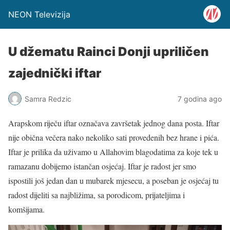
NEON Televizija
U džematu Rainci Donji upriličen
zajednički iftar
Samra Redzic
7 godina ago
Arapskom riječu iftar označava završetak jednog dana posta. Iftar
nije obična večera nako nekoliko sati provedenih bez hrane i pića.
Iftar je prilika da uživamo u Allahovim blagodatima za koje tek u
ramazanu dobijemo istančan osjećaj. Iftar je radost jer smo
ispostili još jedan dan u mubarek mjesecu, a poseban je osjećaj tu
radost dijeliti sa najbližima, sa porodicom, prijateljima i
komšijama.