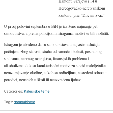
Kantonu Sarajevo i 14 u
Hercegovačko-neretvanskom
kantonu, piše “Dnevni avaz”.
U prvoj polovini septembra u BiH je izvršeno najmanje pet
samoubistva, a prema policijskim istragama, motivi su bili različiti.
Istragom je utvrđeno da su samoubistava u najvećem slučaju
počinjena zbog starosti, straha od samoće i bolesti, postratnog
sindroma, nervnog rastrojstva, finansijskih problema i
alkoholizma, dok su karakteristični motivi za suicid maloljetnika
nerazumjevanje okoline, sukob sa roditeljima, nesređeni odnosi u
porodici, neuspjeh u školi ili neuzvraćena ljubav.
Categories:
Kalesijske teme
Tags:
samoubistvo