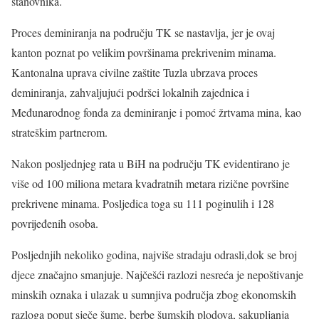
stanovnika.
Proces deminiranja na području TK se nastavlja, jer je ovaj
kanton poznat po velikim površinama prekrivenim minama.
Kantonalna uprava civilne zaštite Tuzla ubrzava proces
deminiranja, zahvaljujući podršci lokalnih zajednica i
Međunarodnog fonda za deminiranje i pomoć žrtvama mina, kao
strateškim partnerom.
Nakon posljednjeg rata u BiH na području TK evidentirano je
više od 100 miliona metara kvadratnih metara rizične površine
prekrivene minama. Posljedica toga su 111 poginulih i 128
povrijeđenih osoba.
Posljednjih nekoliko godina, najviše stradaju odrasli,dok se broj
djece značajno smanjuje. Najčešći razlozi nesreća je nepoštivanje
minskih oznaka i ulazak u sumnjiva područja zbog ekonomskih
razloga poput sječe šume, berbe šumskih plodova, sakupljanja