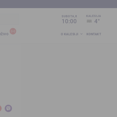
sija.co.ba
KALESIJA
SUBOTA,8
10:00
4°
UŽIVO
O KALESIJI
KONTAKT