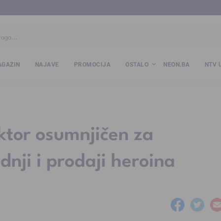
ba
www.kalesija.com
www.zvornik.ba
www.zivinice.org
www.kale
GAZIN
NAJAVE
PROMOCIJA
OSTALO
NEON.BA
NTV 
pektor osumnjičen za
nji i prodaji heroina