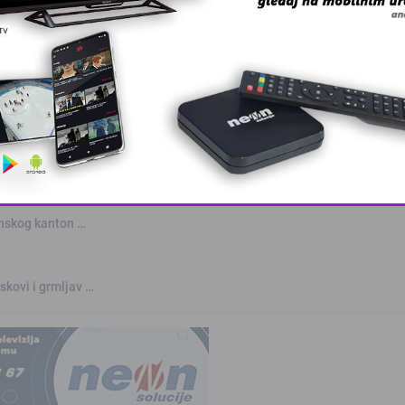
, lider ko …
This popup will close in:
10
anskog kanton …
skovi i grmljav …