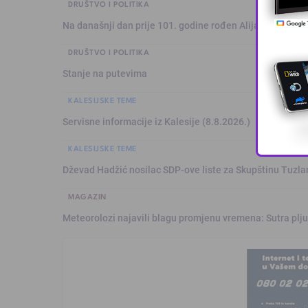
DRUŠTVO I POLITIKA
Na današnji dan prije 101. godine rođen Alija Izetbegović
DRUŠTVO I POLITIKA
Stanje na putevima
KALESIJSKE TEME
Servisne informacije iz Kalesije (8.8.2026.)
KALESIJSKE TEME
Dževad Hadžić nosilac SDP-ove liste za Skupštinu Tuzl
MAGAZIN
Meteorolozi najavili blagu promjenu vremena: Sutra plju