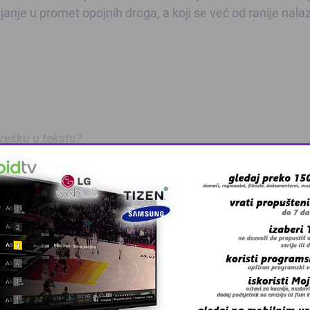
janje u promet opojnih droga, a koji se već od ranije nala
 grešku u tekstu?