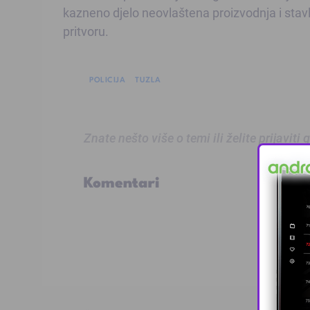
kazneno djelo neovlaštena proizvodnja i stavl
pritvoru.
POLICIJA
TUZLA
Znate nešto više o temi ili želite prijaviti
Komentari