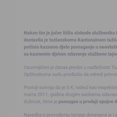
Nakon što je jučer lišila slobode službenik
dostavila je tuzlanskome Kantonalnom tužilaš
počinio kazneno djelo pomaganje u neovlašten
sa kaznenim djelom odavanje službene tajne 
Osumnjičeni je danas predat u nadležnost Tuži
Opštinskome sudu predložio da odredi pritvor 
Postoji sumnja da je S.K, radeći kao inspektor
marta 2011. godine drugim osobama odavao sl
dužnost, čime je
pomagao u prodaji opojne d
Naredba o provođenju istrage donesena je i za 