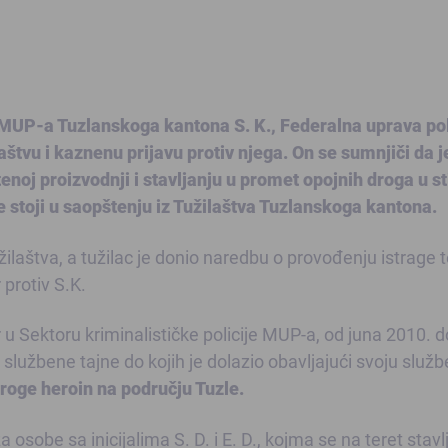
a MUP-a Tuzlanskoga kantona S. K., Federalna uprava pol
tvu i kaznenu prijavu protiv njega. On se sumnjiči da j
oj proizvodnji i stavljanju u promet opojnih droga u st
stoji u saopštenju iz Tužilaštva Tuzlanskoga kantona.
laštva, a tužilac je donio naredbu o provođenju istrage 
protiv S.K.
 u Sektoru kriminalističke policije MUP-a, od juna 2010. d
užbene tajne do kojih je dolazio obavljajući svoju služ
roge heroin na području Tuzle.
osobe sa inicijalima S. D. i E. D., kojma se na teret stavl