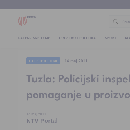
www.ntv.
KALESIJSKE TEME
DRUŠTVO I POLITIKA
SPORT
MA
14.maj.2011
KALESIJSKE TEME
Tuzla: Policijski ins
pomaganje u proizvod
14.maj.2011
NTV Portal