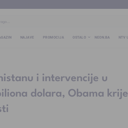
ba
www.kalesija.com
www.zvornik.ba
www.zivinice.org
www.kale
GAZIN
NAJAVE
PROMOCIJA
OSTALO
NEON.BA
NTV 
istanu i intervencije u
biliona dolara, Obama krij
ti