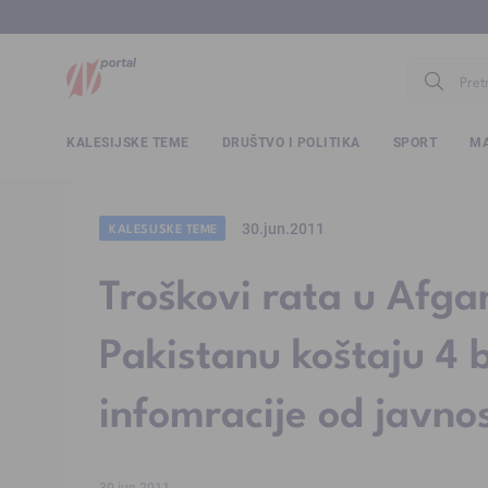
www.ntv.
KALESIJSKE TEME
DRUŠTVO I POLITIKA
SPORT
MA
30.jun.2011
KALESIJSKE TEME
Troškovi rata u Afgan
Pakistanu koštaju 4 
infomracije od javnos
30.jun.2011