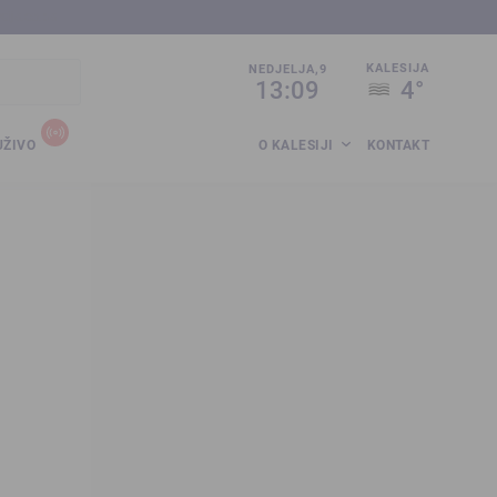
sija.co.ba
KALESIJA
NEDJELJA,9
13:09
4°
UŽIVO
O KALESIJI
KONTAKT
e