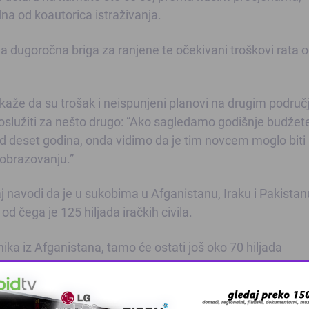
dna od koautorica istraživanja.
a dugoročna briga za ranjene te očekivani troškovi rata 
kaže da su trošak i neispunjeni planovi na drugim područ
poslužiti za nešto drugo: “Ako sagledamo godišnje budžet
od deset godina, onda vidimo da je tim novcem moglo biti
 obrazovanju.”
aj navodi da je u sukobima u Afganistanu, Iraku i Pakistan
d čega je 125 hiljada iračkih civila.
ika iz Afganistana, tamo će ostati još oko 70 hiljada
ta milion i 200 hiljada dolara.