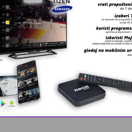
 grešku u tekstu?
 Zmaj učestvov …
This popup will close in:
10