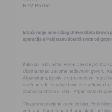
NTV Portal
Istraživanje američkog Univerziteta Brown p
operacija u Pakistanu dostići svotu od gotovo
Kako javlja izvještač VoA-e David Byrd, troško
Obama rekao u svome nedavnom govoru. Kad 
Afganistana, izjavio je da su nedavni ratovi ko
međunarodne studije Univerziteta Brown trošak 
obuhvaća ratove u Iraku i Afganistanu te oper
“Razumna procjena kreće se blizu četiri bilio
veterane. Pored toga trebamo platiti još bil