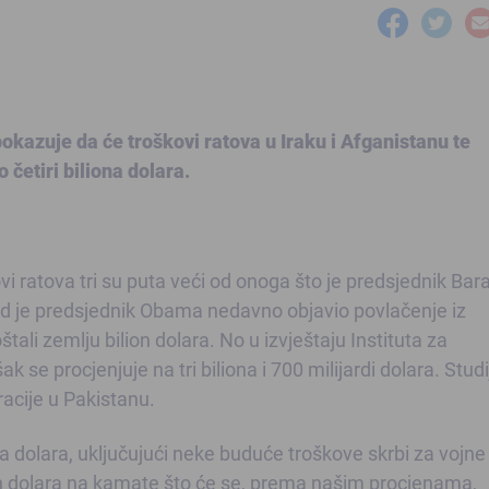
okazuje da će troškovi ratova u Iraku i Afganistanu te
 četiri biliona dolara.
vi ratova tri su puta veći od onoga što je predsjednik Bar
je predsjednik Obama nedavno objavio povlačenje iz
štali zemlju bilion dolara. No u izvještaju Instituta za
se procjenjuje na tri biliona i 700 milijardi dolara. Studi
acije u Pakistanu.
na dolara, uključujući neke buduće troškove skrbi za vojne
ion dolara na kamate što će se, prema našim procjenama,