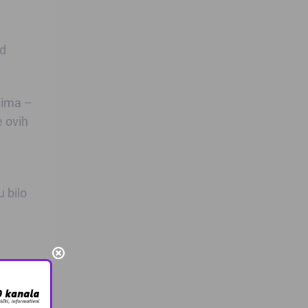
od
jima –
e ovih
u bilo