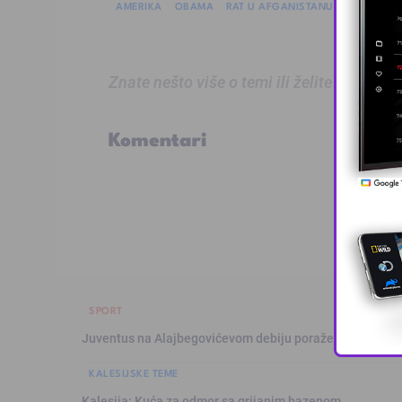
AMERIKA
OBAMA
RAT U AFGANISTANU
Znate nešto više o temi ili želite prijaviti
Komentari
SPORT
Juventus na Alajbegovićevom debiju poražen od Intera,
KALESIJSKE TEME
Kalesija: Kuća za odmor sa grijanim bazenom