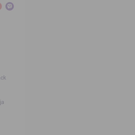
ack
ja