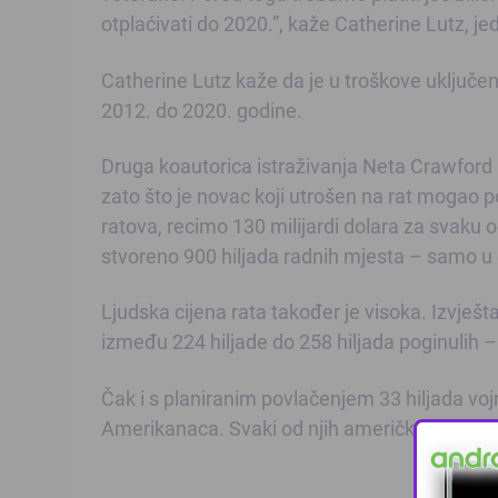
otplaćivati do 2020.”, kaže Catherine Lutz, je
Catherine Lutz kaže da je u troškove uključen
2012. do 2020. godine.
Druga koautorica istraživanja Neta Crawford 
zato što je novac koji utrošen na rat mogao 
ratova, recimo 130 milijardi dolara za svaku 
stvoreno 900 hiljada radnih mjesta – samo u
Ljudska cijena rata također je visoka. Izvješt
između 224 hiljade do 258 hiljada poginulih – o
Čak i s planiranim povlačenjem 33 hiljada vojn
Amerikanaca. Svaki od njih američku vladu koš