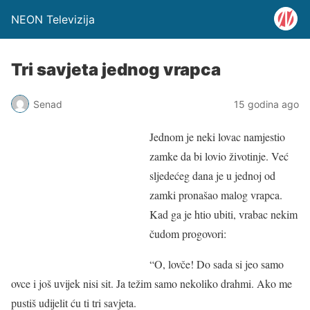
NEON Televizija
Tri savjeta jednog vrapca
Senad
15 godina ago
Jednom je neki lovac namjestio
zamke da bi lovio životinje. Već
sljedećeg dana je u jednoj od
zamki pronašao malog vrapca.
Kad ga je htio ubiti, vrabac nekim
čudom progovori:
“O, lovče! Do sada si jeo samo
ovce i još uvijek nisi sit. Ja težim samo nekoliko drahmi. Ako me
pustiš udijelit ću ti tri savjeta.