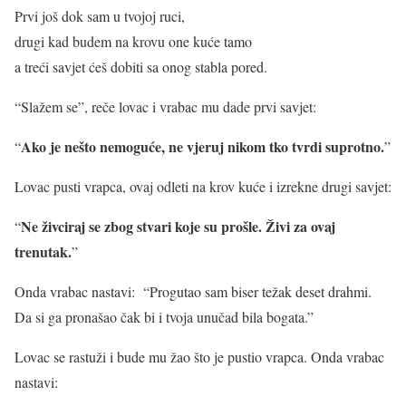
Prvi još dok sam u tvojoj ruci,
drugi kad budem na krovu one kuće tamo
a treći savjet ćeš dobiti sa onog stabla pored.
“Slažem se”, reče lovac i vrabac mu dade prvi savjet:
Ako je nešto nemoguće, ne vjeruj nikom tko tvrdi suprotno.
“
”
Lovac pusti vrapca, ovaj odleti na krov kuće i izrekne drugi savjet:
Ne živciraj se zbog stvari koje su prošle. Živi za ovaj
“
trenutak.
”
Onda vrabac nastavi: “Progutao sam biser težak deset drahmi.
Da si ga pronašao čak bi i tvoja unučad bila bogata.”
Lovac se rastuži i bude mu žao što je pustio vrapca. Onda vrabac
nastavi: