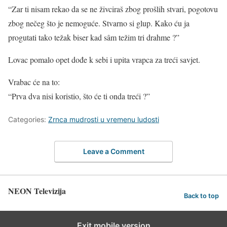
“Zar ti nisam rekao da se ne živciraš zbog prošlih stvari, pogotovu
zbog nečeg što je nemoguće. Stvarno si glup. Kako ću ja
progutati tako težak biser kad sâm težim tri drahme ?”
Lovac pomalo opet dođe k sebi i upita vrapca za treći savjet.
Vrabac će na to:
“Prva dva nisi koristio, što će ti onda treći ?”
Categories:
Zrnca mudrosti u vremenu ludosti
Leave a Comment
NEON Televizija
Back to top
Exit mobile version