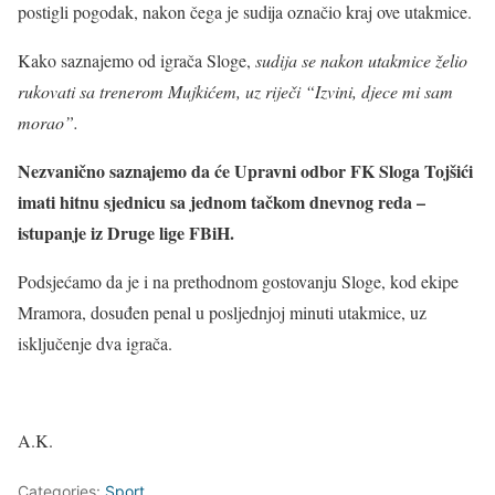
postigli pogodak, nakon čega je sudija označio kraj ove utakmice.
Kako saznajemo od igrača Sloge,
sudija se nakon utakmice želio
rukovati sa trenerom Mujkićem, uz riječi “Izvini, djece mi sam
morao”.
Nezvanično saznajemo da će Upravni odbor FK Sloga Tojšići
imati hitnu sjednicu sa jednom tačkom dnevnog reda –
istupanje iz Druge lige FBiH.
Podsjećamo da je i na prethodnom gostovanju Sloge, kod ekipe
Mramora, dosuđen penal u posljednjoj minuti utakmice, uz
isključenje dva igrača.
A.K.
Categories:
Sport