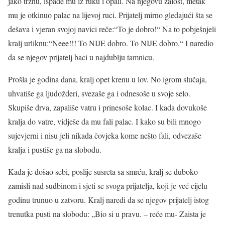
jako trznu, ispade mu iz ruku i opali. Na njegovu žalost, metak
mu je otkinuo palac na lijevoj ruci. Prijatelj mirno gledajući šta se
dešava i vjeran svojoj navici reče:“To je dobro!“ Na to pobješnjeli
kralj urliknu:“Neee!!! To NIJE dobro. To NIJE dobro.“ I naredio
da se njegov prijatelj baci u najdublju tamnicu.
Prošla je godina dana, kralj opet krenu u lov. No igrom slučaja,
uhvatiše ga ljudožderi, svezaše ga i odnesoše u svoje selo.
Skupiše drva, zapališe vatru i prinesoše kolac. I kada dovukoše
kralja do vatre, vidješe da mu fali palac. I kako su bili mnogo
sujevjerni i nisu jeli nikada čovjeka kome nešto fali, odvezaše
kralja i pustiše ga na slobodu.
Kada je došao sebi, poslije susreta sa smrću, kralj se duboko
zamisli nad sudbinom i sjeti se svoga prijatelja, koji je već cijelu
godinu trunuo u zatvoru. Kralj naredi da se njegov prijatelj istog
trenutka pusti na slobodu: „Bio si u pravu. – reče mu- Zaista je