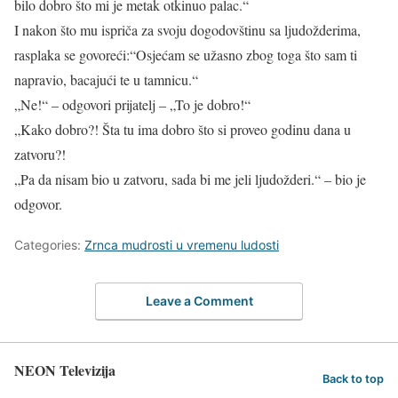
bilo dobro što mi je metak otkinuo palac.“
I nakon što mu ispriča za svoju dogodovštinu sa ljudožderima,
rasplaka se govoreći:“Osjećam se užasno zbog toga što sam ti
napravio, bacajući te u tamnicu.“
„Ne!“ – odgovori prijatelj – „To je dobro!“
„Kako dobro?! Šta tu ima dobro što si proveo godinu dana u
zatvoru?!
„Pa da nisam bio u zatvoru, sada bi me jeli ljudožderi.“ – bio je
odgovor.
Categories:
Zrnca mudrosti u vremenu ludosti
Leave a Comment
NEON Televizija
Back to top