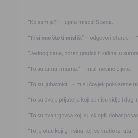
“Ko sam ja?” – upita mladić Starca.
“
Ti si ono što ti misliš
.” – odgovori Starac. –
“Jednog dana, pored gradskih zidina, u sumrak
“To su tama i mama.” – misli nevino dijete.
“To su ljubavnici.” – misli čovjek pokvarene 
“To su dvoje prijatelja koji se nisu vidjeli dugi
“To su dva trgovca koji su sklopili dobar pos
“To je otac koji grli sina koji se vratio iz rata