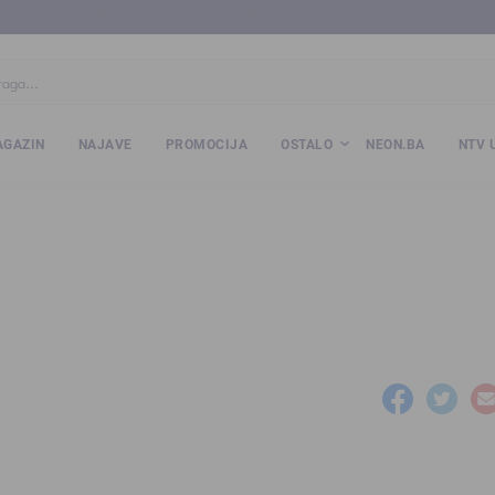
ba
www.kalesija.com
www.zvornik.ba
www.zivinice.org
www.kale
GAZIN
NAJAVE
PROMOCIJA
OSTALO
NEON.BA
NTV 