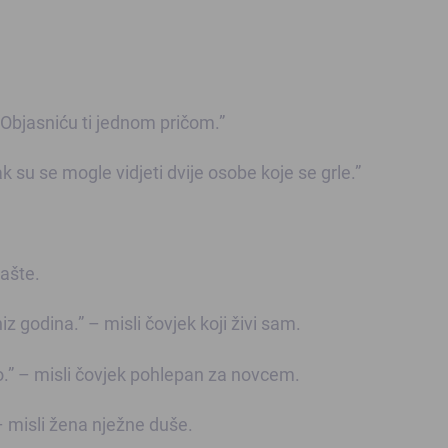
 “Objasniću ti jednom pričom.”
 su se mogle vidjeti dvije osobe koje se grle.”
mašte.
 niz godina.” – misli čovjek koji živi sam.
ao.” – misli čovjek pohlepan za novcem.
.” – misli žena nježne duše.