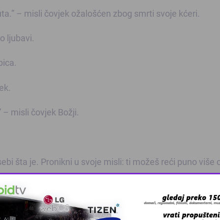
puta.” – misli čovjek ožalošćen zbog smrti svoje kćeri.
o ljubavi.
bica.
ek.
” – misli čovjek Božji.
sebi šta je. Pronikni u svoje misli: ti možeš reći puno više