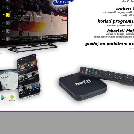
 grešku u tekstu?
oz
This popup will close in:
10