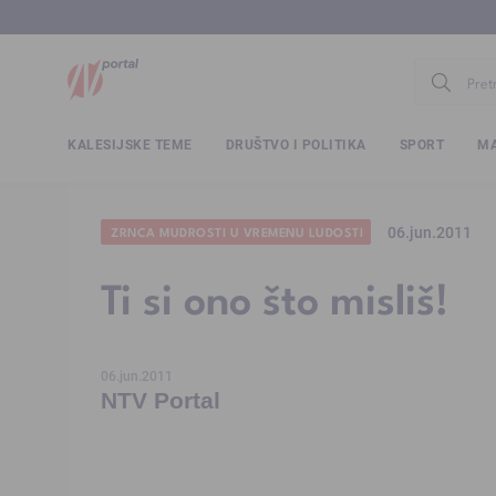
www.ntv.
KALESIJSKE TEME
DRUŠTVO I POLITIKA
SPORT
MA
06.jun.2011
ZRNCA MUDROSTI U VREMENU LUDOSTI
Ti si ono što misliš!
06.jun.2011
NTV Portal