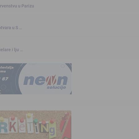
rvenstvu u Parizu
otvara u S …
elare i lju …