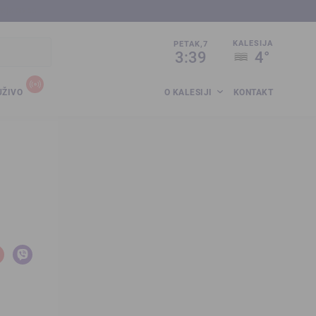
sija.co.ba
KALESIJA
PETAK,7
3:39
4°
UŽIVO
O KALESIJI
KONTAKT