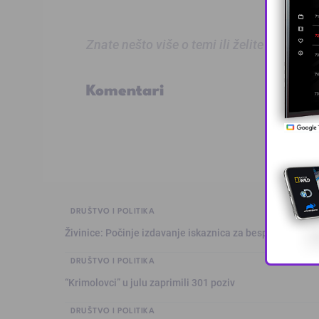
Znate nešto više o temi ili želite prijaviti
Komentari
DRUŠTVO I POLITIKA
Živinice: Počinje izdavanje iskaznica za besplatan prev
DRUŠTVO I POLITIKA
“Krimolovci” u julu zaprimili 301 poziv
DRUŠTVO I POLITIKA