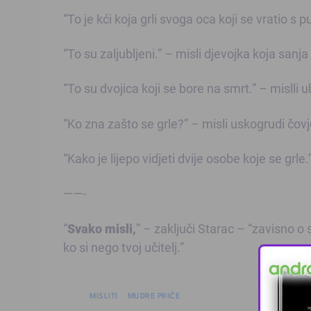
“To je kći koja grli svoga oca koji se vratio s 
“To su zaljubljeni.” – misli djevojka koja sanja 
“To su dvojica koji se bore na smrt.” – mislli u
“Ko zna zašto se grle?” – misli uskogrudi čovj
“Kako je lijepo vidjeti dvije osobe koje se grle.
——-
“
Svako misli,
” – zaključi Starac – “zavisno o 
ko si nego tvoj učitelj.”
MISLITI
MUDRE PRIČE