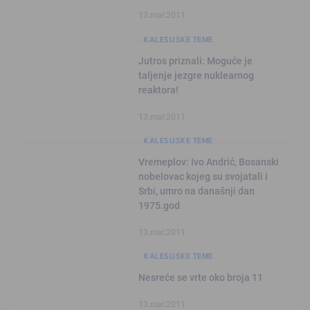
13.mar.2011
KALESIJSKE TEME
Jutros priznali: Moguće je
taljenje jezgre nuklearnog
reaktora!
13.mar.2011
KALESIJSKE TEME
Vremeplov: Ivo Andrić, Bosanski
nobelovac kojeg su svojatali i
Srbi, umro na današnji dan
1975.god
13.mar.2011
KALESIJSKE TEME
Nesreće se vrte oko broja 11
13.mar.2011