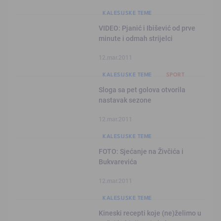
KALESIJSKE TEME
VIDEO: Pjanić i Ibišević od prve
minute i odmah strijelci
12.mar.2011
KALESIJSKE TEME
SPORT
Sloga sa pet golova otvorila
nastavak sezone
12.mar.2011
KALESIJSKE TEME
FOTO: Sjećanje na Živčića i
Bukvarevića
12.mar.2011
KALESIJSKE TEME
Kineski recepti koje (ne)želimo u