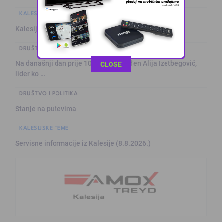
KALESIJSKE TEME
Kalesija: Kuća za odmor sa grijanim bazenom
DRUŠTVO I POLITIKA
Na današnji dan prije 101. godine rođen Alija Izetbegović,
This popup will close in:
10
CLOSE
lider ko …
DRUŠTVO I POLITIKA
Stanje na putevima
KALESIJSKE TEME
Servisne informacije iz Kalesije (8.8.2026.)