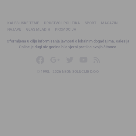
KALESIJSKE TEME
DRUŠTVO I POLITIKA
SPORT
MAGAZIN
NAJAVE
GLAS MLADIH
PROMOCIJA
Oformljena u cilju informisanja javnosti o lokalnim događajima, Kalesija
Online je dugi niz godina bila vjerni pratilac svojih čitaoca.
© 1998. -2026 NEON SOLUCIJE D.O.O.