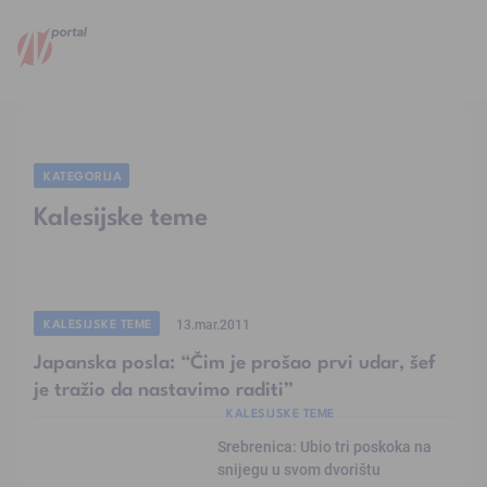
KATEGORIJA
Kalesijske teme
KALESIJSKE TEME
13.mar.2011
Japanska posla: “Čim je prošao prvi udar, šef
je tražio da nastavimo raditi”
KALESIJSKE TEME
Srebrenica: Ubio tri poskoka na
snijegu u svom dvorištu