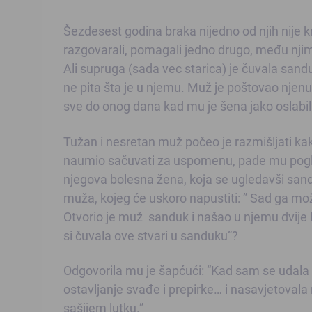
Šezdesest godina braka nijedno od njih nije kril
razgovarali, pomagali jedno drugo, među njima 
Ali supruga (sada vec starica) je čuvala sand
ne pita šta je u njemu. Muž je poštovao njenu 
sve do onog dana kad mu je šena jako oslabila 
Tužan i nesretan muž počeo je razmišljati kako
naumio sačuvati za uspomenu, pade mu pogled
njegova bolesna žena, koja se ugledavši sandu
muža, kojeg će uskoro napustiti: ” Sad ga mož
Otvorio je muž sanduk i našao u njemu dvije lu
si čuvala ove stvari u sanduku”?
Odgovorila mu je šapćući: “Kad sam se udala 
ostavljanje svađe i prepirke… i nasavjetovala
sašijem lutku.”