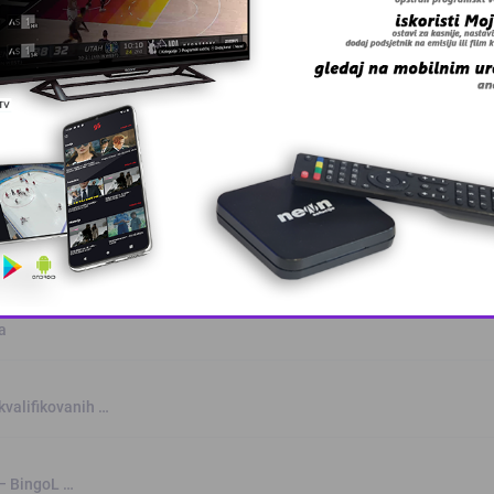
anskog kanton …
skovi i grmljav …
This popup will close in:
8
a
kvalifikovanih …
 – BingoL …