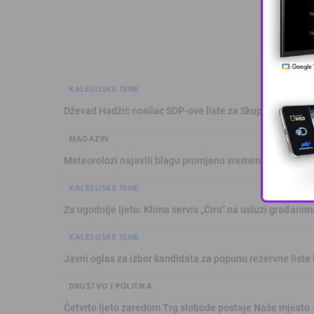
KALESIJSKE TEME
Dževad Hadžić nosilac SDP-ove liste za Skupštinu Tuzl
MAGAZIN
Meteorolozi najavili blagu promjenu vremena: Sutra plju
KALESIJSKE TEME
Za ugodnije ljeto: Klima servis „Ćiro“ na usluzi građanim
KALESIJSKE TEME
Javni oglas za izbor kandidata za popunu rezervne liste 
DRUŠTVO I POLITIKA
Četvrto ljeto zaredom Trg slobode postaje Naše mjesto