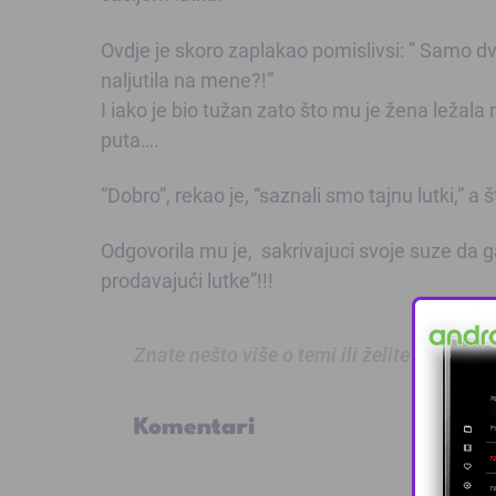
Ovdje je skoro zaplakao pomislivsi: ” Samo d
naljutila na mene?!”
I iako je bio tužan zato što mu je žena ležala n
puta….
“Dobro”, rekao je, “saznali smo tajnu lutki,” a š
Odgovorila mu je, sakrivajuci svoje suze da ga
prodavajući lutke”!!!
Znate nešto više o temi ili želite prijaviti
Komentari