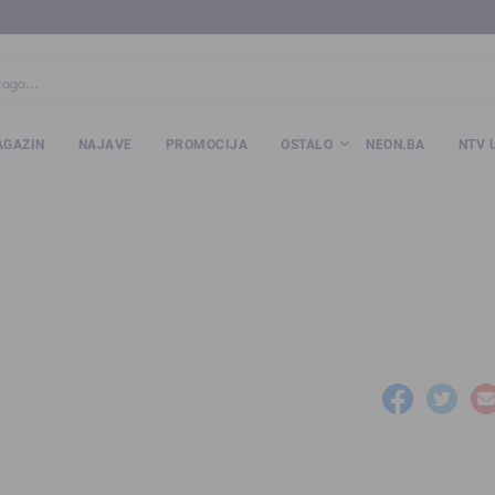
ba
www.kalesija.com
www.zvornik.ba
www.zivinice.org
www.kale
GAZIN
NAJAVE
PROMOCIJA
OSTALO
NEON.BA
NTV 