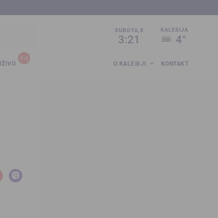
sija.co.ba
KALESIJA
SUBOTA,8
3:21
4°
UŽIVO
O KALESIJI
KONTAKT