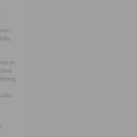
,
ara i
duku,
koje je
ežala
oljenog
Zašto
i