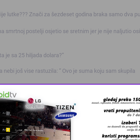
vije lutke??? Znači za šezdeset godina braka samo dva p
a smrtnoj postelji osjetio se sretnim jer je nije naljutio o
ta je sa 25 hiljada dolara?”
 nebi još vise rastuzila: ” Ovo je suma koju sam skupila
 grešku u tekstu?