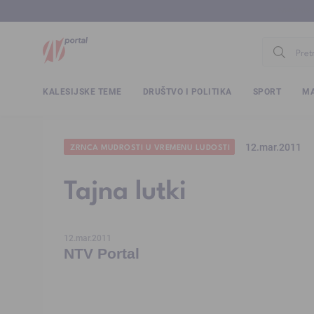
www.ntv.
KALESIJSKE TEME
DRUŠTVO I POLITIKA
SPORT
MA
12.mar.2011
ZRNCA MUDROSTI U VREMENU LUDOSTI
Tajna lutki
12.mar.2011
NTV Portal