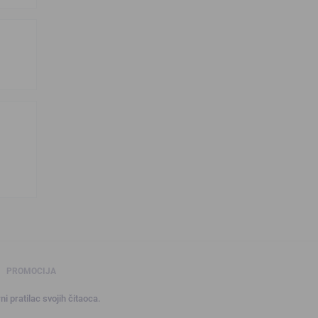
PROMOCIJA
ni pratilac svojih čitaoca.