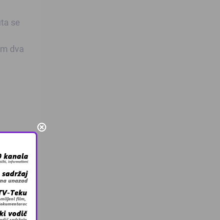
uta se
sim dva