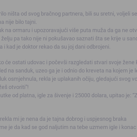
o ništa od svog bračnog partnera, bili su sretni, voljeli se
nije bilo tajni.
uk na ormaru i upozoravajući više puta muža da ga ne otv
želju pa tako nije ni pokušavao saznati šta se krije u san
i kad je doktor rekao da su joj dani odbrojeni.
 će ostati udovac i počevši razgledati stvari svoje žene 
 na sanduk, uzeo ga je i odnio do kreveta na kojem je l
k osmjehnula, rekla je uplakanih očiju, gledajući svog v
eš otvoriti”!
tke od platna, igle za šivenje i 25000 dolara, upitao je: “
rekla mi je nena da je tajna dobrog i uspjesnog braka
 me je da kad se god naljutim na tebe uzmem igle i konac 