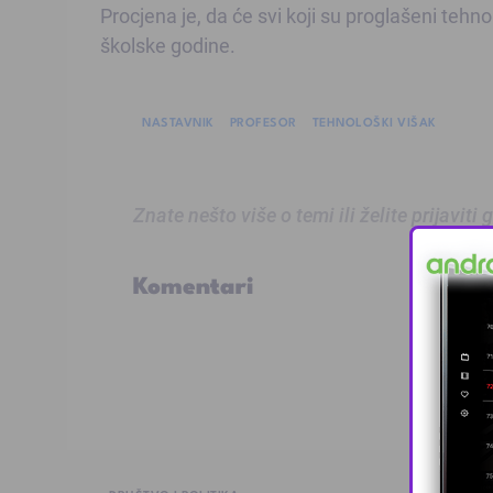
Procjena je, da će svi koji su proglašeni teh
školske godine.
NASTAVNIK
PROFESOR
TEHNOLOŠKI VIŠAK
Znate nešto više o temi ili želite prijaviti
Komentari