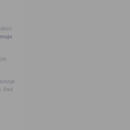
loškim
imaju
iti
javanje
a. Rad