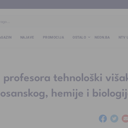
ba
www.kalesija.com
www.zvornik.ba
www.zivinice.org
www.kale
GAZIN
NAJAVE
PROMOCIJA
OSTALO
NEON.BA
NTV 
 profesora tehnološki viša
osanskog, hemije i biologi