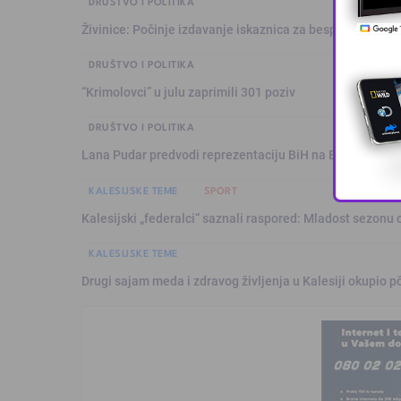
DRUŠTVO I POLITIKA
Živinice: Počinje izdavanje iskaznica za besplatan prev
DRUŠTVO I POLITIKA
“Krimolovci” u julu zaprimili 301 poziv
DRUŠTVO I POLITIKA
Lana Pudar predvodi reprezentaciju BiH na Evropskom p
KALESIJSKE TEME
SPORT
Kalesijski „federalci“ saznali raspored: Mladost sezonu 
KALESIJSKE TEME
Drugi sajam meda i zdravog življenja u Kalesiji okupio pč