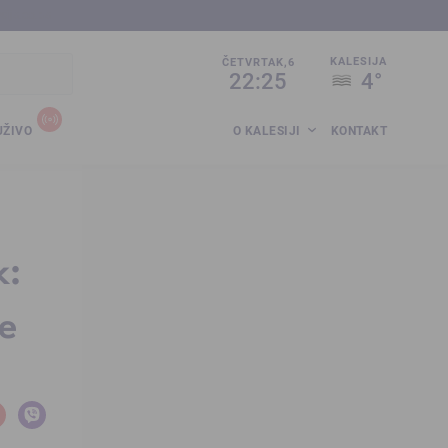
sija.co.ba
KALESIJA
ČETVRTAK,6
22:25
4°
UŽIVO
O KALESIJI
KONTAKT
k:
je