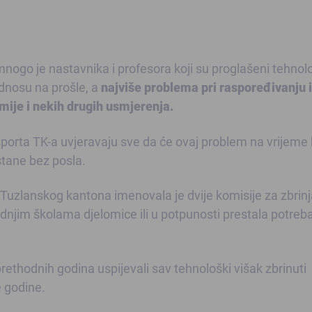
nogo je nastavnika i profesora koji su proglašeni tehno
odnosu na prošle, a
najviše problema pri raspoređivanju 
emije i nekih drugih usmjerenja.
sporta TK-a uvjeravaju sve da će ovaj problem na vrijeme b
stane bez posla.
 Tuzlanskog kantona imenovala je dvije komisije za zbrin
dnjim školama djelomice ili u potpunosti prestala potreb
rethodnih godina uspijevali sav tehnološki višak zbrinuti
e godine.