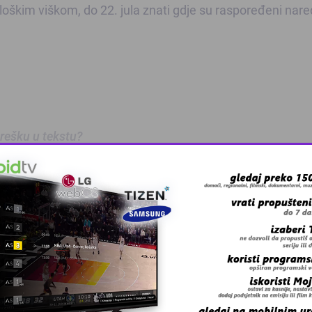
nološkim viškom, do 22. jula znati gdje su raspoređeni nar
 grešku u tekstu?