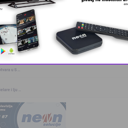
oz
rvenstvu u Parizu
This popup will close in:
10
otvara u S …
elare i lju …