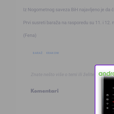
Iz Nogometnog saveza BiH najavljeno je da će
Prvi susreti baraža na rasporedu su 11. i 12
(Fena)
BARAŽ
KRAKOW
Znate nešto više o temi ili želite prijaviti
Komentari