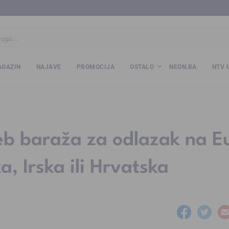
ba
www.kalesija.com
www.zvornik.ba
www.zivinice.org
www.kale
GAZIN
NAJAVE
PROMOCIJA
OSTALO
NEON.BA
NTV 
eb baraža za odlazak na E
a, Irska ili Hrvatska