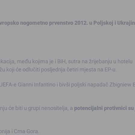
evropsko nogometno prvenstvo 2012. u Poljskoj i Ukrajini
kacija, među kojima je i BiH, sutra na žrijebanju u hotelu
 koji će odlučiti posljednja četiri mjesta na EP-u.
 UEFA-e Gianni Infantino i bivši poljski napadač Zbigniew 
u će biti u grupi nenositelja, a
potencijalni protivnici su 
onija i Crna Gora.