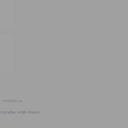
PROMOCIJA
ni pratilac svojih čitaoca.