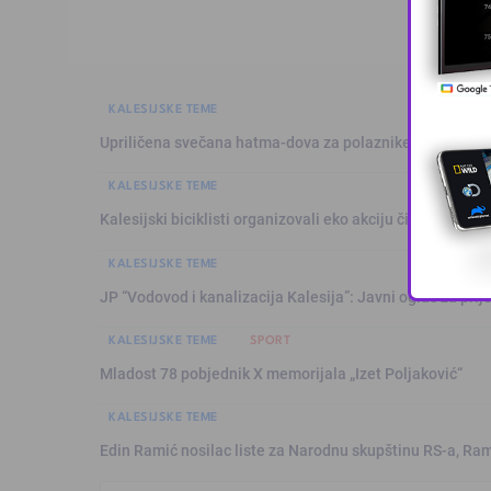
KALESIJSKE TEME
Upriličena svečana hatma-dova za polaznike mekteba i 
KALESIJSKE TEME
Kalesijski biciklisti organizovali eko akciju čišćenja Pje
KALESIJSKE TEME
JP “Vodovod i kanalizacija Kalesija”: Javni oglas za pri
KALESIJSKE TEME
SPORT
Mladost 78 pobjednik X memorijala „Izet Poljaković“
KALESIJSKE TEME
Edin Ramić nosilac liste za Narodnu skupštinu RS-a, Ram