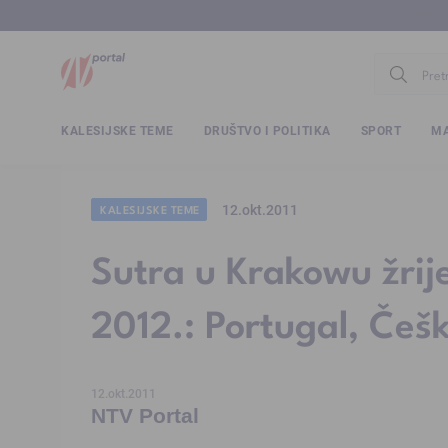
www.ntv.
KALESIJSKE TEME
DRUŠTVO I POLITIKA
SPORT
MA
12.okt.2011
KALESIJSKE TEME
Sutra u Krakowu žrij
2012.: Portugal, Češk
12.okt.2011
NTV Portal