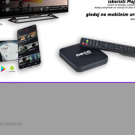
odrasle u džem …
šavice
jem blagaj …
This popup will close in:
10
iz Salkić id …