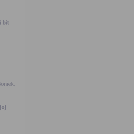
 bit
Boniek,
joj