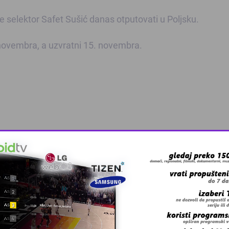
 selektor Safet Sušić danas otputovati u Poljsku.
. novembra, a uzvratni 15. novembra.
 grešku u tekstu?