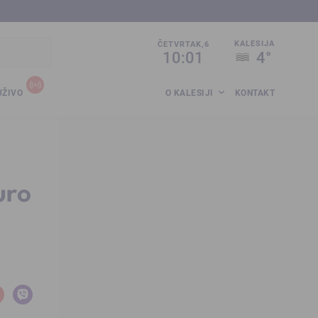
sija.co.ba
KALESIJA
ČETVRTAK,6
10:01
4°
UŽIVO
O KALESIJI
KONTAKT
uro