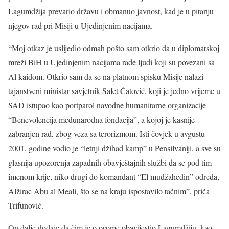
Lagumdžija prevario državu i obmanuo javnost, kad je u pitanju
njegov rad pri Misiji u Ujedinjenim nacijama.
“Moj otkaz je uslijedio odmah pošto sam otkrio da u diplomatskoj
mreži BiH u Ujedinjenim nacijama rade ljudi koji su povezani sa
Al kaidom. Otkrio sam da se na platnom spisku Misije nalazi
tajanstveni ministar savjetnik Safet Ćatović, koji je jedno vrijeme u
SAD istupao kao portparol navodne humanitarne organizacije
“Benevolencija međunarodna fondacija”, a kojoj je kasnije
zabranjen rad, zbog veza sa terorizmom. Isti čovjek u avgustu
2001. godine vodio je “letnji džihad kamp” u Pensilvaniji, a sve su
glasnija upozorenja zapadnih obavještajnih službi da se pod tim
imenom krije, niko drugi do komandant “El mudžahedin” odreda,
Alžirac Abu al Meali, što se na kraju ispostavilo tačnim”, priča
Trifunović.
On dalje dodaje da čim je o ovome obavijestio Lagumdžiju, kao