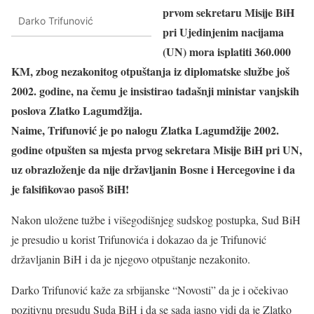
prvom sekretaru Misije BiH
Darko Trifunović
pri Ujedinjenim nacijama
(UN) mora isplatiti 360.000
KM, zbog nezakonitog otpuštanja iz diplomatske službe još
2002. godine, na čemu je insistirao tadašnji ministar vanjskih
poslova Zlatko Lagumdžija.
Naime, Trifunović je po nalogu Zlatka Lagumdžije 2002.
godine otpušten sa mjesta prvog sekretara Misije BiH pri UN,
uz obrazloženje da nije državljanin Bosne i Hercegovine i da
je falsifikovao pasoš BiH!
Nakon uložene tužbe i višegodišnjeg sudskog postupka, Sud BiH
je presudio u korist Trifunovića i dokazao da je Trifunović
državljanin BiH i da je njegovo otpuštanje nezakonito.
Darko Trifunović kaže za srbijanske “Novosti” da je i očekivao
pozitivnu presudu Suda BiH i da se sada jasno vidi da je Zlatko