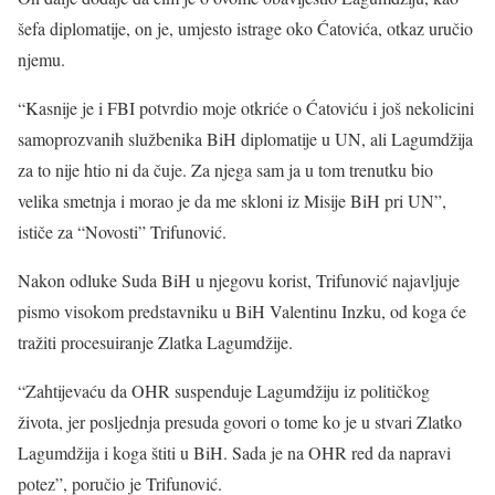
šefa diplomatije, on je, umjesto istrage oko Ćatovića, otkaz uručio
njemu.
“Kasnije je i FBI potvrdio moje otkriće o Ćatoviću i još nekolicini
samoprozvanih službenika BiH diplomatije u UN, ali Lagumdžija
za to nije htio ni da čuje. Za njega sam ja u tom trenutku bio
velika smetnja i morao je da me skloni iz Misije BiH pri UN”,
ističe za “Novosti” Trifunović.
Nakon odluke Suda BiH u njegovu korist, Trifunović najavljuje
pismo visokom predstavniku u BiH Valentinu Inzku, od koga će
tražiti procesuiranje Zlatka Lagumdžije.
“Zahtijevaću da OHR suspenduje Lagumdžiju iz političkog
života, jer posljednja presuda govori o tome ko je u stvari Zlatko
Lagumdžija i koga štiti u BiH. Sada je na OHR red da napravi
potez”, poručio je Trifunović.