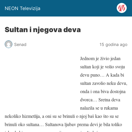
NEON Televizija
Sultan i njegova deva
Senad
15 godina ago
Jednom je živio jedan
sultan koji je volio svoju
devu puno… A kada bi
sultan zavolio neku devu,
onda i ona biva dostojna
dvorca… Sretna deva
nalazila se u rukama
nekoliko hizmetlija, a oni su se brinuli o njoj baš kao što su se
brinuli oko sultana… Sultanova ljubav prema devi je bila toliko