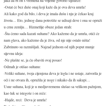
jaka da bi on s vremena na vrijeme govorio sljedeće:
-Ostat će bez duše onaj koji kaže da je ova deva umrla!
Ali kako god da bilo, i deva je imala dušu i nju je čekao kraj
života… Eto, jednog dana potrošiše se udisaji deve i ona se opruži
u crnu zemlju… Hizmetlije obuze jedan strah:
-Šta ćemo sada kazati sultanu? Ako kažemo da je umrla, otići će
nam glava, ako kažemo da je živa, od nje nije ostalo ništa!
Zabrinuto su razmišljali. Najzad jednom od njih poput munje
sijevnu ideja:
-Ne plašite se, ja ću obaviti ovaj posao!
Odmah je otišao sultanu:
-Veliki sultane, tvoja cijenjena deva je legla i ne ustaje, zatvorila je
oči i ne otvara ih, opružila je noge i nikako da ih sakupi…
Usne sultana, koji je u medjuvremenu slušao sa velikom pažnjom,
kao luk se istegoše i on reče:
-Hajde, reci: Deva je umrla!