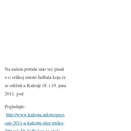
Na našem portalu smo već pisali
o o velikoj smotri fudbala koja će
se održati u Kalesiji 18. i 19. juna
2011. god.
Pogledajte:
http://www.kalesija.info/respect-
cup-2011-u-kalesiju-stize-preko-
700-mladih-fudbalera-iz-cijele-