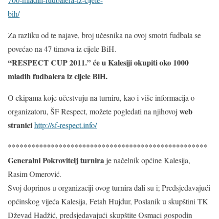
bih/
Za razliku od te najave, broj učesnika na ovoj smotri fudbala se
povećao na 47 timova iz cijele BiH.
“RESPECT CUP 2011.” će u Kalesiji okupiti oko 1000
mladih fudbalera iz cijele BiH.
O ekipama koje učestvuju na turniru, kao i više informacija o
web
organizatoru, ŠF Respect, možete pogledati na njihovoj
stranici
http://sf-respect.info/
***************************************************
Generalni Pokrovitelj turnira
je načelnik općine Kalesija,
Rasim Omerović.
Svoj doprinos u organizaciji ovog turnira dali su i; Predsjedavajući
općinskog vijeća Kalesija, Fetah Hujdur, Poslanik u skupštini TK
Dževad Hadžić, predsjedavajući skupštite Osmaci gospodin