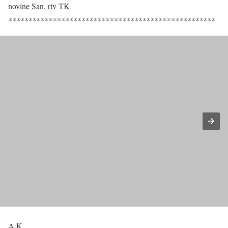
novine San, rtv TK
***************************************************
A.K.