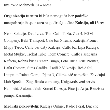
Imširović Mehmedalija – Meša.
Organizacija turnira bi bila nemoguća bez podrške
mnogobrojnih sponzora sa područja oćine Kalesija, ali i šire
:
Neon Solucije, Dva Lava, Tom Cat – Tuzla, Zux 4, PGM
Company, Beki Transport, Cafe bar 5 Tuzla, Kalesija Promet,
Mupy Tarde, Caffe bar City Kalesija, Caffe bar Lipa Kalesija,
Metal Mujkić, Trokal Tubić, Ibem Comerc, Caffe slastičarna
Rafaelo, Robna kuća Centar, Bingo, Foto Tuzla, Rile Promet,
Lafat Comerc, Sims Grafika, Latifi 2 Vukovije, Bešić Stil,
Limprom Rainci Gornji, Pjana 3, Ćilimković namještaj, Zavičajni
klub Spreča – Zug, Brada company, Knigovodstveni servis
Halilović, Automat klub Komet Kalesija, Picerija Arija, Benziska
pumpa Karamujić.
Medijski pokrovitelji
; Kalesija Online, Radio Feral, Dnevne