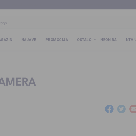
ba
www.kalesija.com
www.zvornik.ba
www.zivinice.org
www.kale
GAZIN
NAJAVE
PROMOCIJA
OSTALO
NEON.BA
NTV 
CAMERA