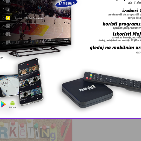
rvenstvu u Parizu
otvara u S …
elare i lju …
This popup will close in:
10