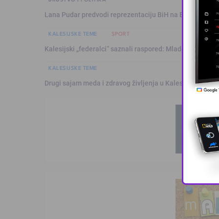
Lana Pudar predvodi reprezentaciju BiH na Evropskom p
KALESIJSKE TEME
SPORT
Kalesijski „federalci“ saznali raspored: Mladost sezonu 
KALESIJSKE TEME
Drugi sajam meda i zdravog življenja u Kalesiji okupio pč