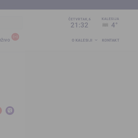
sija.co.ba
KALESIJA
ČETVRTAK,6
21:32
4°
UŽIVO
O KALESIJI
KONTAKT