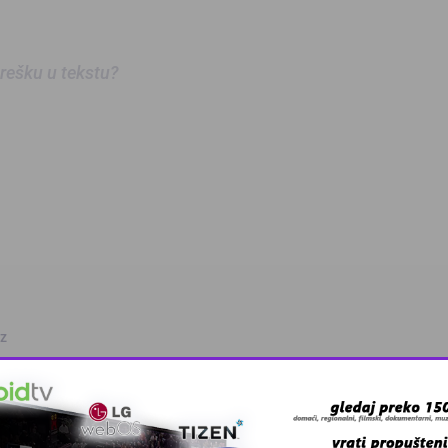
 grešku u tekstu?
oz