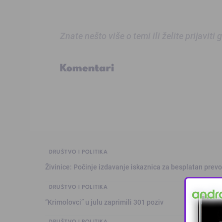
Znate nešto više o temi ili želite prijaviti
Komentari
DRUŠTVO I POLITIKA
Živinice: Počinje izdavanje iskaznica za besplatan prev
DRUŠTVO I POLITIKA
“Krimolovci” u julu zaprimili 301 poziv
DRUŠTVO I POLITIKA