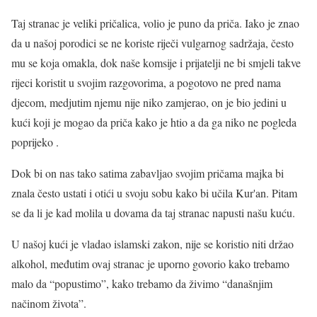
Taj stranac je veliki pričalica, volio je puno da priča. Iako je znao
da u našoj porodici se ne koriste riječi vulgarnog sadržaja, često
mu se koja omakla, dok naše komsije i prijatelji ne bi smjeli takve
rijeci koristit u svojim razgovorima, a pogotovo ne pred nama
djecom, medjutim njemu nije niko zamjerao, on je bio jedini u
kući koji je mogao da priča kako je htio a da ga niko ne pogleda
poprijeko .
Dok bi on nas tako satima zabavljao svojim pričama majka bi
znala često ustati i otići u svoju sobu kako bi učila Kur'an. Pitam
se da li je kad molila u dovama da taj stranac napusti našu kuću.
U našoj kući je vladao islamski zakon, nije se koristio niti držao
alkohol, međutim ovaj stranac je uporno govorio kako trebamo
malo da “popustimo”, kako trebamo da živimo “današnjim
načinom života”.