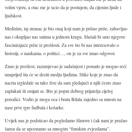
volim vjeru, a otac me je ucio da je postujem, da cijenim ljude i
ljudskost.
Međutim, taj stranac je bio onaj koji nam je prišao priše, zabavljao
nas i okupljao nas satima u jednom krugu. Slušali bi smo njegove
fascinirajuće priše iz prošlosti. Za sve što bi nas interesovalo o
historiji, o naukama, o politici…, on je za sve imao odgovor.
Znao je prošlost, razumjevao je sadašnjost i pomalo je mogao reći
unaprijed šta će se desiti medju ljudima. Slike koje je znao da
nacrta izgledale su tako žive da sam gledajući u njih često znao
zaplakati ili smijati se. Bio je poput dobrog prijatelja cijeloj
porodici. Vodio je moga oca i brata Bilala zajedno sa mnom na
nase prve igre fudbala i košarke.
Uvijek nas je podsticao da pogledamo filmove i čak nam je pružao
šansu da se upoznamo sa mnogim “fimskim zvjezdama”.