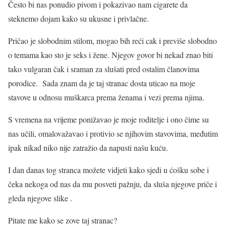
Često bi nas ponudio pivom i pokazivao nam cigarete da
steknemo dojam kako su ukusne i privlačne.
Pričao je slobodnim stilom, mogao bih reći cak i previše slobodno
o temama kao sto je seks i žene. Njegov govor bi nekad znao biti
tako vulgaran čak i sraman za slušati pred ostalim članovima
porodice. Sada znam da je taj stranac dosta uticao na moje
stavove u odnosu muškarca prema ženama i vezi prema njima.
S vremena na vrijeme ponižavao je moje roditelje i ono čime su
nas učili, omalovažavao i protivio se njihovim stavovima, međutim
ipak nikad niko nije zatražio da napusti našu kuću.
I dan danas tog stranca možete vidjeti kako sjedi u ćošku sobe i
čeka nekoga od nas da mu posveti pažnju, da sluša njegove priče i
gleda njegove slike .
Pitate me kako se zove taj stranac?