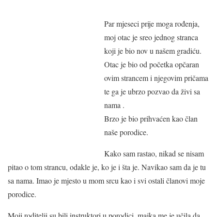
Par mjeseci prije moga rođenja,
moj otac je sreo jednog stranca
koji je bio nov u našem gradiću.
Otac je bio od početka opčaran
ovim strancem i njegovim pričama
te ga je ubrzo pozvao da živi sa
nama .
Brzo je bio prihvaćen kao član
naše porodice.
Kako sam rastao, nikad se nisam
pitao o tom strancu, odakle je, ko je i šta je. Navikao sam da je tu
sa nama. Imao je mjesto u mom srcu kao i svi ostali članovi moje
porodice.
Moji roditelji su bili instruktori u porodici, majka me je učila da