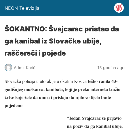
NEON Televizija
ŠOKANTNO: Švajcarac pristao da
ga kanibal iz Slovačke ubije,
raščereči i pojede
Admir Karić
15 godina ago
teško ranila 43-
Slovačka policija u utorak je u okolini Košica
godišnjeg muškarca, kanibala, koji je preko interneta tražio
žrtve koje žele da umru i pristaju da njihovo tijelo bude
pojedeno
.
Jedan Švajcarac se prijavio
“
na poziv da ga kanibal ubije,