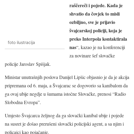
raščereči i pojede. Kada je
shvatio da čovjek to misli
ozbiljno, sve je prijavio
švajcarskoj policiji, koja je
preko Interpola kontaktirala
foto ilustracija
nas
“, kazao je na konferenciji
za novinare šef slovačke
policije Jaroslav Spišjak.
Ministar unutrašnjih poslova Danijel Lipšic objasnio je da je akcija
pripremana od 6. maja, a Švajcarac se dogovorio sa kanibalom da
ga ovaj ubije negdje u šumama istočne Slovačke, prenosi “Radio
Slobodna Evropa”.
Umjesto Švajcarca željnog da ga slovački kanibal ubije i pojede
na susret je došao prerušeni slovački policijski agent, a sa njim i
policajci kao pojačanje.