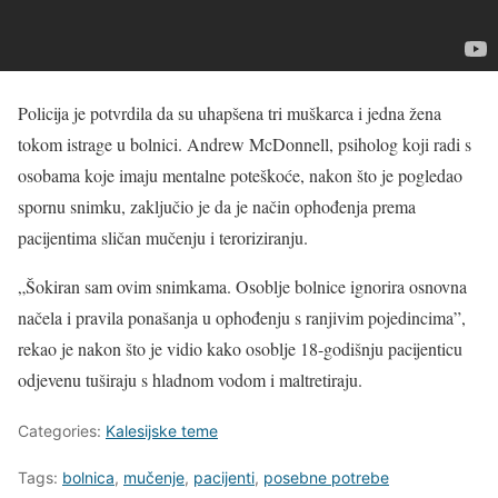
Policija je potvrdila da su uhapšena tri muškarca i jedna žena
tokom istrage u bolnici. Andrew McDonnell, psiholog koji radi s
osobama koje imaju mentalne poteškoće, nakon što je pogledao
spornu snimku, zaključio je da je način ophođenja prema
pacijentima sličan mučenju i teroriziranju.
„Šokiran sam ovim snimkama. Osoblje bolnice ignorira osnovna
načela i pravila ponašanja u ophođenju s ranjivim pojedincima”,
rekao je nakon što je vidio kako osoblje 18-godišnju pacijenticu
odjevenu tuširaju s hladnom vodom i maltretiraju.
Categories:
Kalesijske teme
Tags:
bolnica
,
mučenje
,
pacijenti
,
posebne potrebe