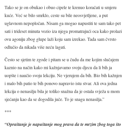
Tako se je on obukao i obuo cipele te krenuo koračati u smjeru
kuće. Već se bilo smrklo, ceste su bile neosvjetljene, a put
uglavnom nepopločan. Nisam ga mogao napustiti te sam tako pet
sati i trideset minuta vozio iza njega promatrajući oca kako prolazi
ovu agoniju zbog glupe laži koju sam izrekao. Tada sam čvrsto
odlučio da nikada više neću lagati.
Često se sjetim te zgode i pitam se u čudu da me kojim slučajem
kaznio na način kako mi kažnjavamo svoju djecu da li bih ja
uopšte i naučio svoju lekciju. Ne vjerujem da bih. Bio bih kažnjen
i malo bih patio te bih ponovo napravio istu stvar. Ali ova jedna
lekcija o nenasilju bila je toliko snažna da je ostala svježa u mom
sjećanju kao da se dogodila juče. To je snaga nenasilja.”
***
“Opraštanje je napuštanje mog prava da te mrzim zbog toga što