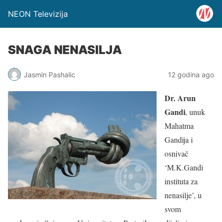
NEON Televizija
SNAGA NENASILJA
Jasmin Pashalic
12 godina ago
Dr. Arun
Gandi
, unuk
Mahatma
Gandija i
osnivač
‘M.K.Gandi
instituta za
nenasilje’, u
svom