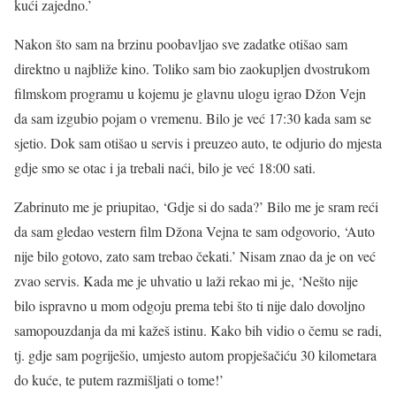
kući zajedno.’
Nakon što sam na brzinu poobavljao sve zadatke otišao sam
direktno u najbliže kino. Toliko sam bio zaokupljen dvostrukom
filmskom programu u kojemu je glavnu ulogu igrao Džon Vejn
da sam izgubio pojam o vremenu. Bilo je već 17:30 kada sam se
sjetio. Dok sam otišao u servis i preuzeo auto, te odjurio do mjesta
gdje smo se otac i ja trebali naći, bilo je već 18:00 sati.
Zabrinuto me je priupitao, ‘Gdje si do sada?’ Bilo me je sram reći
da sam gledao vestern film Džona Vejna te sam odgovorio, ‘Auto
nije bilo gotovo, zato sam trebao čekati.’ Nisam znao da je on već
zvao servis. Kada me je uhvatio u laži rekao mi je, ‘Nešto nije
bilo ispravno u mom odgoju prema tebi što ti nije dalo dovoljno
samopouzdanja da mi kažeš istinu. Kako bih vidio o čemu se radi,
tj. gdje sam pogriješio, umjesto autom propješačiću 30 kilometara
do kuće, te putem razmišljati o tome!’