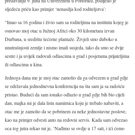
predavanju 9. juna na Univerzitetu u Portoriku, podijelio je
sljedeću priču kao primjer ‘nenasilja kod roditeljstva’:
“Imao sa 16 godina i živio sam sa roditeljima na institutu kojeg je
osnovao moj otac u Južnoj Africi oko 30 kilometara izvan
Durbana, u središtu šećerne plantaže. Živjeli smo duboko u
unutrašnjosti zemlje i nismo imali susjeda, tako da smo se dvije
sestre i ja uvijek radovali odlascima u grad i posjetama prijateljima
ili odlascima u kina.
Jednoga dana me je moj otac zamolio da ga odvezem u grad gdje
se održavala jednodnevna konferencija na šta sam ja sa radošću
pristao. Budući da sam ionako odlazio u grad gdje bih bio cijeli
dan, majka mi je dala listu namirnica koju je trebalo nabaviti, a
otac me je zamolio da se pobrinem za neke jednostavne poslove,
kao na primjer odvesti auto na redovni servis. Kada sam odvezao
oca tog jutra rekao mi je, ‘Nađimo se ovdje u 17 sati, i ići ćemo