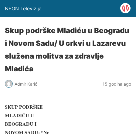
NEON Televizija
Skup podrške Mladiću u Beogradu
i Novom Sadu/ U crkvi u Lazarevu
služena molitva za zdravlje
Mladića
Admir Karić
15 godina ago
SKUP PODRŠKE
MLADIĆU U
BEOGRADU I
NOVOM SADU: “Ne