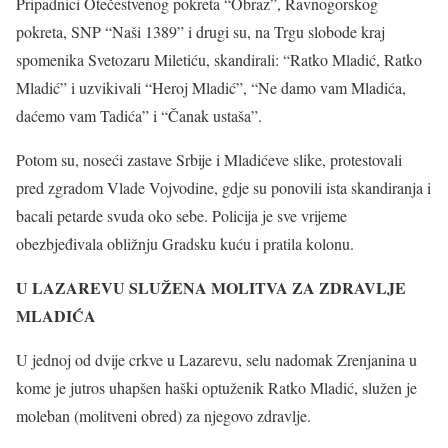
Pripadnici Otečestvenog pokreta “Obraz”, Ravnogorskog
pokreta, SNP “Naši 1389” i drugi su, na Trgu slobode kraj
spomenika Svetozaru Miletiću, skandirali: “Ratko Mladić, Ratko
Mladić” i uzvikivali “Heroj Mladić”, “Ne damo vam Mladića,
daćemo vam Tadića” i “Čanak ustaša”.
Potom su, noseći zastave Srbije i Mladićeve slike, protestovali
pred zgradom Vlade Vojvodine, gdje su ponovili ista skandiranja i
bacali petarde svuda oko sebe. Policija je sve vrijeme
obezbjeđivala obližnju Gradsku kuću i pratila kolonu.
U LAZAREVU SLUŽENA MOLITVA ZA ZDRAVLJE
MLADIĆA
U jednoj od dvije crkve u Lazarevu, selu nadomak Zrenjanina u
kome je jutros uhapšen haški optuženik Ratko Mladić, služen je
moleban (molitveni obred) za njegovo zdravlje.