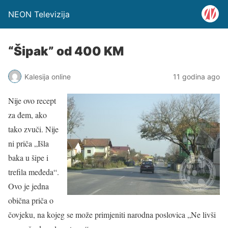
NEON Televizija
“Šipak” od 400 KM
Kalesija online
11 godina ago
Nije ovo recept
za đem, ako
tako zvuči. Nije
ni priča „Išla
baka u šipe i
trefila međeda“.
Ovo je jedna
obična priča o
čovjeku, na kojeg se može primjeniti narodna poslovica „Ne livši