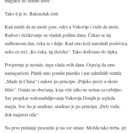
magarče do zelene trave“.
Tako ti je to. Baksuzluk čisti.
Kad misliš da ne može gore, odeš u Vukovije i vidiš da može.
Radost i iščekivanje su vladali godinu dana. Čekao se taj
sudbonosni dan, čeka se i dalje. Kad smo kod narodnih poslovica,
neko će reći „Ko čeka, taj dočeka“. Tako dođosmo do šipka.
Povjerenje je nestalo, tuga vlada ovih dana. Osjećaj da smo
namagarčeni. Platili smo gomilu plastike i par zahrđalih ventila
„Made in China“ i radove po principu „Prijeko preče a okolo
bliže“. Ostala su obećanja, koja više niko ne uzima za ozbiljno.
Sav projekat vodosnabdijevanja Vukovija Donjih je izgleda
magla. Sve što je urađeno, urađeno je po principu „Drži vodu,
dok majstori odu“.
Na prvo puštanje procurilo je na sve strane. Možda tako treba, jer