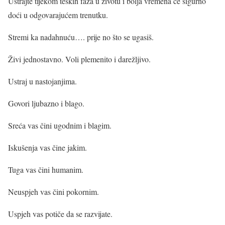
Ustrajte tijekom teških faza u životu i bolja vremena će sigurno
doći u odgovarajućem trenutku.
Stremi ka nadahnuću…. prije no što se ugasiš.
Živi jednostavno. Voli plemenito i darežljivo.
Ustraj u nastojanjima.
Govori ljubazno i blago.
Sreća vas čini ugodnim i blagim.
Iskušenja vas čine jakim.
Tuga vas čini humanim.
Neuspjeh vas čini pokornim.
Uspjeh vas potiče da se razvijate.