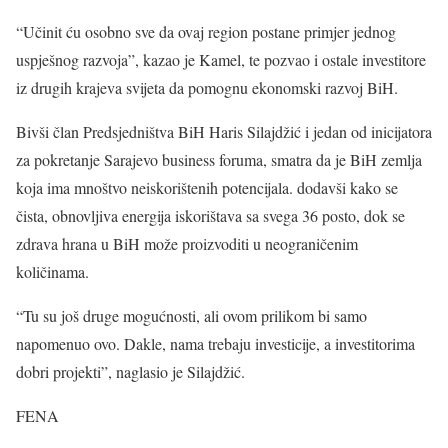
“Učinit ću osobno sve da ovaj region postane primjer jednog
uspješnog razvoja”, kazao je Kamel, te pozvao i ostale investitore
iz drugih krajeva svijeta da pomognu ekonomski razvoj BiH.
Bivši član Predsjedništva BiH Haris Silajdžić i jedan od inicijatora
za pokretanje Sarajevo business foruma, smatra da je BiH zemlja
koja ima mnoštvo neiskorištenih potencijala. dodavši kako se
čista, obnovljiva energija iskorištava sa svega 36 posto, dok se
zdrava hrana u BiH može proizvoditi u neograničenim
količinama.
“Tu su još druge mogućnosti, ali ovom prilikom bi samo
napomenuo ovo. Dakle, nama trebaju investicije, a investitorima
dobri projekti”, naglasio je Silajdžić.
FENA