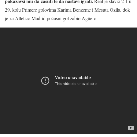
pokazavši mu da zašuti te da nastavi igrati.
Real je slavio 2-1 u
29. kolu Primere golovima Karima Benzeme i Mesuta Özila, dok
je za Atletico Madrid počasni gol zabio Agüero.