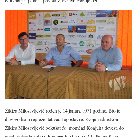
odlučila je “palicu” predati Žikici Milosavljeviću.
Žikica Milosavljević rođen je 14.janura 1971 godine. Bio je
dugogodišnji reprezentativac
Jugoslavije. Svojim iskustvom
Žikica Milosavljević pokušat će momčad Konjuha dovesti do
novih pobjeda kako u Premijer ligi tako i u Challenge Kupu.