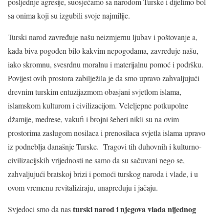
posljednje agresije, suosjećamo sa narodom Turske i dijelimo bol
sa onima koji su izgubili svoje najmilije.
Turski narod zavređuje našu neizmjernu ljubav i poštovanje a,
kada biva pogođen bilo kakvim nepogodama, zavređuje našu,
iako skromnu, svesrdnu moralnu i materijalnu pomoć i podršku.
Povijest ovih prostora zabilježila je da smo upravo zahvaljujući
drevnim turskim entuzijazmom obasjani svjetlom islama,
islamskom kulturom i civilizacijom. Veleljepne potkupolne
džamije, medrese, vakufi i brojni šeheri nikli su na ovim
prostorima zaslugom nosilaca i prenosilaca svjetla islama upravo
iz podneblja današnje Turske. Tragovi tih duhovnih i kulturno-
civilizacijskih vrijednosti ne samo da su sačuvani nego se,
zahvaljujući bratskoj brizi i pomoći turskog naroda i vlade, i u
ovom vremenu revitaliziraju, unapređuju i jačaju.
turski narod i njegova vlada nijednog
Svjedoci smo da nas