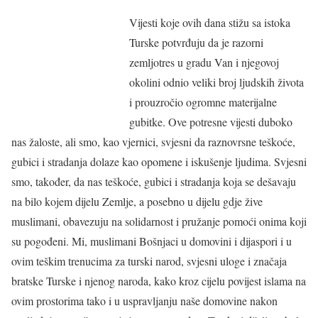
Vijesti koje ovih dana stižu sa istoka
Turske potvrđuju da je razorni
zemljotres u gradu Van i njegovoj
okolini odnio veliki broj ljudskih života
i prouzročio ogromne materijalne
gubitke. Ove potresne vijesti duboko
nas žaloste, ali smo, kao vjernici, svjesni da raznovrsne teškoće,
gubici i stradanja dolaze kao opomene i iskušenje ljudima. Svjesni
smo, također, da nas teškoće, gubici i stradanja koja se dešavaju
na bilo kojem dijelu Zemlje, a posebno u dijelu gdje žive
muslimani, obavezuju na solidarnost i pružanje pomoći onima koji
su pogođeni. Mi, muslimani Bošnjaci u domovini i dijaspori i u
ovim teškim trenucima za turski narod, svjesni uloge i značaja
bratske Turske i njenog naroda, kako kroz cijelu povijest islama na
ovim prostorima tako i u uspravljanju naše domovine nakon