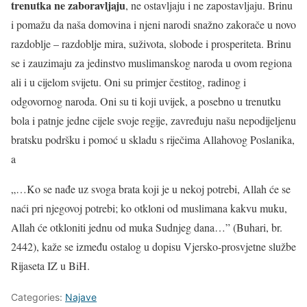
trenutka ne zaboravljaju
, ne ostavljaju i ne zapostavljaju. Brinu
i pomažu da naša domovina i njeni narodi snažno zakorače u novo
razdoblje – razdoblje mira, suživota, slobode i prosperiteta. Brinu
se i zauzimaju za jedinstvo muslimanskog naroda u ovom regiona
ali i u cijelom svijetu. Oni su primjer čestitog, radinog i
odgovornog naroda. Oni su ti koji uvijek, a posebno u trenutku
bola i patnje jedne cijele svoje regije, zavređuju našu nepodijeljenu
bratsku podršku i pomoć u skladu s riječima Allahovog Poslanika,
a
„…Ko se nađe uz svoga brata koji je u nekoj potrebi, Allah će se
naći pri njegovoj potrebi; ko otkloni od muslimana kakvu muku,
Allah će otkloniti jednu od muka Sudnjeg dana…” (Buhari, br.
2442), kaže se između ostalog u dopisu Vjersko-prosvjetne službe
Rijaseta IZ u BiH.
Categories:
Najave