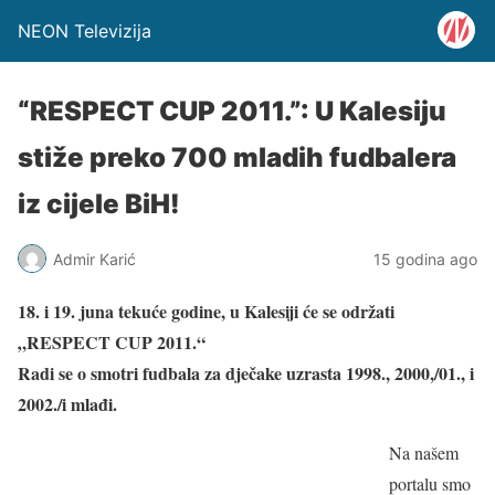
NEON Televizija
“RESPECT CUP 2011.”: U Kalesiju
stiže preko 700 mladih fudbalera
iz cijele BiH!
Admir Karić
15 godina ago
18. i 19. juna tekuće godine, u Kalesiji će se održati
„RESPECT CUP 2011.“
Radi se o smotri fudbala za dječake uzrasta 1998., 2000,/01., i
2002./i mlađi.
Na našem
portalu smo