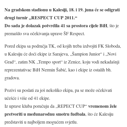
Na gradskom stadionu u Kalesiji, 18. i 19. juna će se odigrati
drugi turnir „RESPECT CUP 2011.“
Do sada je dolazak potvrdila 41 sa prostora cijele BiH
, što je
premašilo sva očekivanja uprave ŠF Respect.
Pored ekipa sa područja TK, od kojih treba izdvojiti FK Sloboda,
u Kalesiju će doći ekipe iz Sarajeva, „Šampion Junior“ i „Novi
Grad“, zatim NK „Tempo sport“ iz Zenice, koju vodi nekadašnji
reprezentativac BiH Nermin Šabić, kao i ekipe iz ostalih bh.
gradova.
Pozivi su poslati za još nekoliko ekipa, pa se može očekivati
učešće i više od 41 ekipe.
vremenom žele
Iz uprave kluba poručuju da „REPECT CUP“
pretvoriti u međunarodnu smotru fudbala
, što će Kalesiju
predstaviti u najboljem mogućem svjetlu.