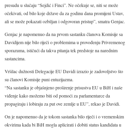
presudu u slučaju “Sejdić i Finci”. Ne očekuje se, niti se može
očekivati, od bilo koje države da za godinu dana promijeni Ustav,
ali se može pokazati ozbiljan i odgovoran pristup”, smatra Genjac.
Genjac je napomenuo da na prvom sastanku članova Komisije sa
Davidijem nije bilo riječi o problemima u provođenju Privremenog
sporazuma, ističući da takva pitanja tek predstoje na narednim
sastancima.
Vršilac dužnosti Delegacije EU Davidi izrazio je zadovoljstvo što
su članovi Komisije puni entuzijazma.
“Na sastanku je objašnjeno proširenje prisustva EU u BiH i naše
viđenje kako možemo biti od pomoći za parlamentarce da
propagiraju i lobiraju za put ove zemlje u EU”, rekao je Davidi.
On je napomenuo da je tokom sastanka bilo riječi i o vremenskim
okvirima kada bi BiH mogla aplicirati i dobiti status kandidata u