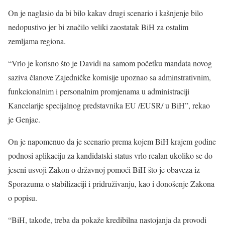
On je naglasio da bi bilo kakav drugi scenario i kašnjenje bilo
nedopustivo jer bi značilo veliki zaostatak BiH za ostalim
zemljama regiona.
“Vrlo je korisno što je Davidi na samom početku mandata novog
saziva članove Zajedničke komisije upoznao sa adminstrativnim,
funkcionalnim i personalnim promjenama u administraciji
Kancelarije specijalnog predstavnika EU /EUSR/ u BiH”, rekao
je Genjac.
On je napomenuo da je scenario prema kojem BiH krajem godine
podnosi aplikaciju za kandidatski status vrlo realan ukoliko se do
jeseni usvoji Zakon o državnoj pomoći BiH što je obaveza iz
Sporazuma o stabilizaciji i pridruživanju, kao i donošenje Zakona
o popisu.
“BiH, takođe, treba da pokaže kredibilna nastojanja da provodi