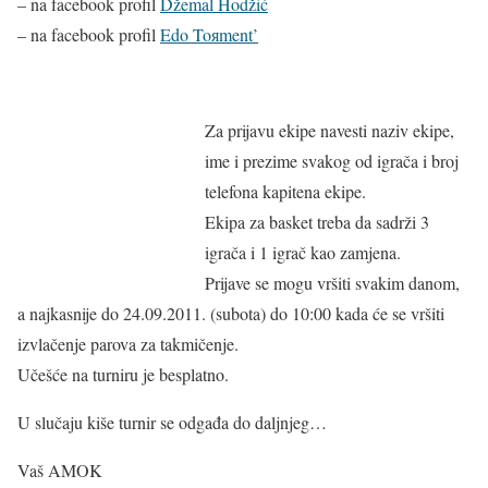
– na facebook profil
Džemal Hodžić
– na facebook profil
Edo Toяment’
Za prijavu ekipe navesti naziv ekipe,
ime i prezime svakog od igrača i broj
telefona kapitena ekipe.
Ekipa za basket treba da sadrži 3
igrača i 1 igrač kao zamjena.
Prijave se mogu vršiti svakim danom,
a najkasnije do 24.09.2011. (subota) do 10:00 kada će se vršiti
izvlačenje parova za takmičenje.
Učešće na turniru je besplatno.
U slučaju kiše turnir se odgađa do daljnjeg…
Vaš AMOK