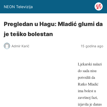
NEON Televizija
Pregledan u Hagu: Mladić glumi da
je teško bolestan
Admir Karić
15 godina ago
Ljekarski nalazi
do sada nisu
potvrdili da
Ratko Mladić
ima bolest u
završnoj fazi,
izjavila je danas