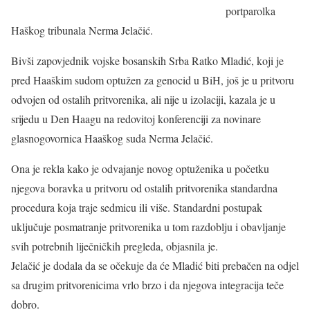
portparolka
Haškog tribunala Nerma Jelačić.
Bivši zapovjednik vojske bosanskih Srba Ratko Mladić, koji je
pred Haaškim sudom optužen za genocid u BiH, još je u pritvoru
odvojen od ostalih pritvorenika, ali nije u izolaciji, kazala je u
srijedu u Den Haagu na redovitoj konferenciji za novinare
glasnogovornica Haaškog suda Nerma Jelačić.
Ona je rekla kako je odvajanje novog optuženika u početku
njegova boravka u pritvoru od ostalih pritvorenika standardna
procedura koja traje sedmicu ili više. Standardni postupak
uključuje posmatranje pritvorenika u tom razdoblju i obavljanje
svih potrebnih liječničkih pregleda, objasnila je.
Jelačić je dodala da se očekuje da će Mladić biti prebačen na odjel
sa drugim pritvorenicima vrlo brzo i da njegova integracija teče
dobro.