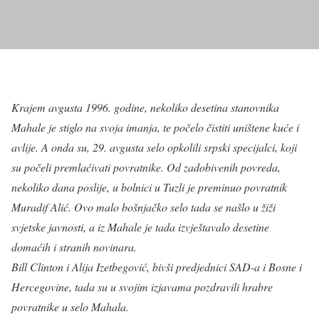
Krajem avgusta 1996. godine, nekoliko desetina stanovnika
Mahale je stiglo na svoja imanja, te počelo čistiti uništene kuće i
avlije. A onda su, 29. avgusta selo opkolili srpski specijalci, koji
su počeli premlaćivati povratnike. Od zadobivenih povreda,
nekoliko dana poslije, u bolnici u Tuzli je preminuo povratnik
Muradif Alić. Ovo malo bošnjačko selo tada se našlo u žiži
svjetske javnosti, a iz Mahale je tada izvještavalo desetine
domaćih i stranih novinara.
Bill Clinton i Alija Izetbegović, bivši predjednici SAD-a i Bosne i
Hercegovine, tada su u svojim izjavama pozdravili hrabre
povratnike u selo Mahala.