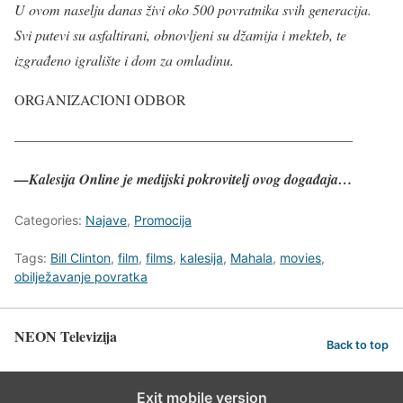
U ovom naselju danas živi oko 500 povratnika svih generacija.
Svi putevi su asfaltirani, obnovljeni su džamija i mekteb, te
izgrađeno igralište i dom za omladinu.
ORGANIZACIONI ODBOR
———————————————————————–
—Kalesija Online je medijski pokrovitelj ovog događaja…
Categories:
Najave
,
Promocija
Tags:
Bill Clinton
,
film
,
films
,
kalesija
,
Mahala
,
movies
,
obilježavanje povratka
NEON Televizija
Back to top
Exit mobile version