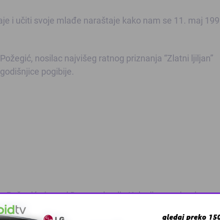
 i učiti svoje mlađe naraštaje kako nam se 11. maj 199
 Požegić, nosilac najvišeg ratnog priznanja “Zlatni ljiljan”
godišnjice pogibije.
a Požegića ispred Doma zdravlja Kalesija uz prigodana