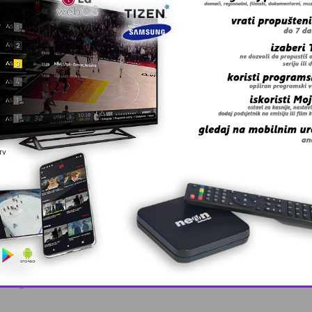
 grešku u tekstu?
anskog kanton …
This popup will close in:
8