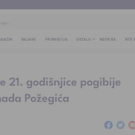
ba
www.kalesija.com
www.zvornik.ba
www.zivinice.org
www.kale
GAZIN
NAJAVE
PROMOCIJA
OSTALO
NEON.BA
NTV 
e 21. godišnjice pogibije
enada Požegića