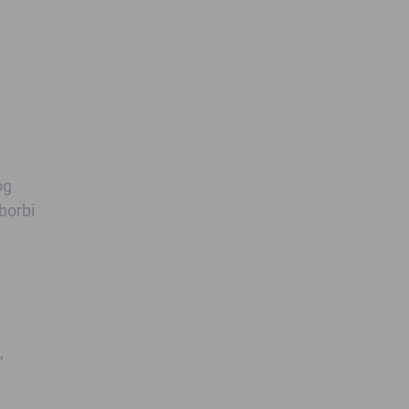
og
borbi
,