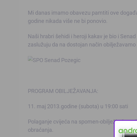
Mi danas imamo obavezu pamtiti ove događaje
godine nikada više ne bi ponovio.
Naši hrabri šehidi i heroji kakav je bio i Senad
zaslužuju da na dostojan način obilježavamo 
PROGRAM OBILJEŽAVANJA:
11. maj 2013.godine (subota) u 19:00 sati
Polaganje cvijeća na spomen-obilježje Senad
obraćanja.