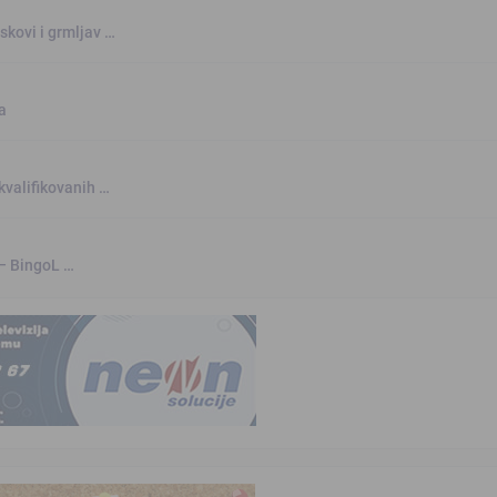
skovi i grmljav …
a
kvalifikovanih …
 – BingoL …