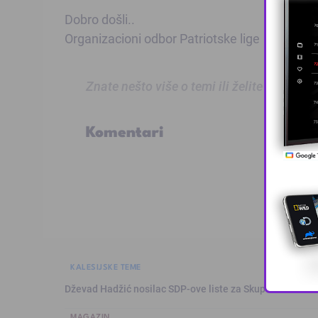
Dobro došli..
Organizacioni odbor Patriotske lige
Znate nešto više o temi ili želite prijaviti
Komentari
KALESIJSKE TEME
Dževad Hadžić nosilac SDP-ove liste za Skupštinu Tuzl
MAGAZIN