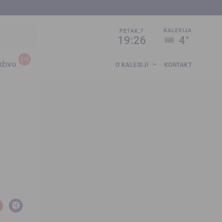
sija.co.ba
KALESIJA
PETAK,7
19:26
4°
UŽIVO
O KALESIJI
KONTAKT