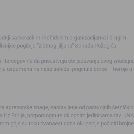
radnji sa boračkim i šehidskim organizacijama i drugim
išnjice pogibije “zlatnog ljiljana” Senada Požegića
i Hercegovine da prisustvuju obilježavanju ovog značajn
ju uspomena na naše šehide -poginule borce – heroje u 
e agresorske snage, sastavljene od paravojnih četničkih
a i iz Srbije, potpomognute oklopnim jedinicama tzv. JNA
orom gdje su toku dvanaest dana okupacije počiniti brojne