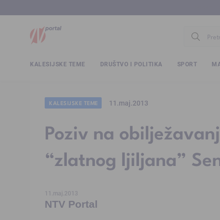
www.ntv.
KALESIJSKE TEME
DRUŠTVO I POLITIKA
SPORT
MA
11.maj.2013
KALESIJSKE TEME
Poziv na obilježavanj
“zlatnog ljiljana” S
11.maj.2013
NTV Portal