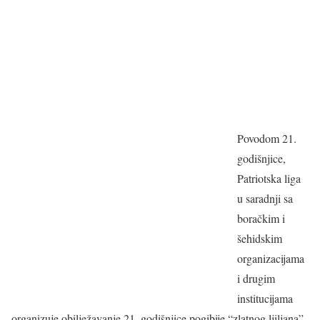
Povodom 21.
godišnjice,
Patriotska liga
u saradnji sa
boračkim i
šehidskim
organizacijama
i drugim
institucijama
organizuje obilježavanje 21. godišnjice pogibije “zlatnog ljiljana”