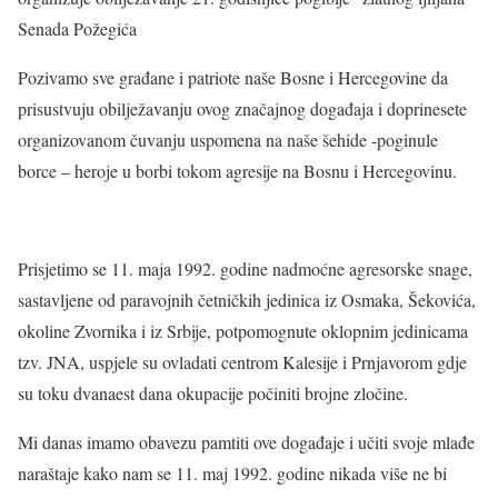
Senada Požegića
Pozivamo sve građane i patriote naše Bosne i Hercegovine da
prisustvuju obilježavanju ovog značajnog događaja i doprinesete
organizovanom čuvanju uspomena na naše šehide -poginule
borce – heroje u borbi tokom agresije na Bosnu i Hercegovinu.
Prisjetimo se 11. maja 1992. godine nadmoćne agresorske snage,
sastavljene od paravojnih četničkih jedinica iz Osmaka, Šekovića,
okoline Zvornika i iz Srbije, potpomognute oklopnim jedinicama
tzv. JNA, uspjele su ovladati centrom Kalesije i Prnjavorom gdje
su toku dvanaest dana okupacije počiniti brojne zločine.
Mi danas imamo obavezu pamtiti ove događaje i učiti svoje mlađe
naraštaje kako nam se 11. maj 1992. godine nikada više ne bi