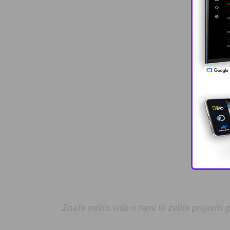
Znate nešto više o temi ili želite prijaviti