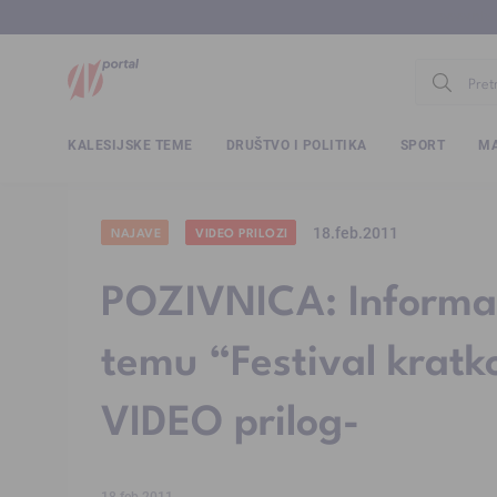
www.ntv.
KALESIJSKE TEME
DRUŠTVO I POLITIKA
SPORT
MA
18.feb.2011
NAJAVE
VIDEO PRILOZI
POZIVNICA: Informat
temu “Festival kratko
VIDEO prilog-
18.feb.2011