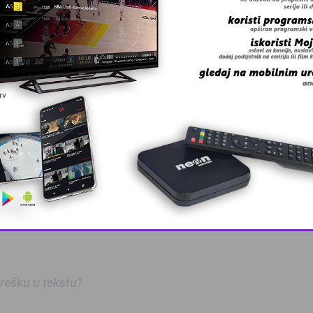
This popup will close in:
10
 grešku u tekstu?