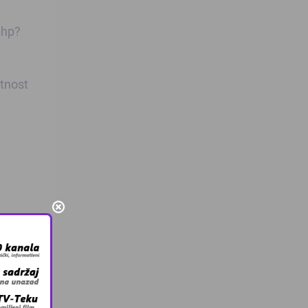
php?
ntnost