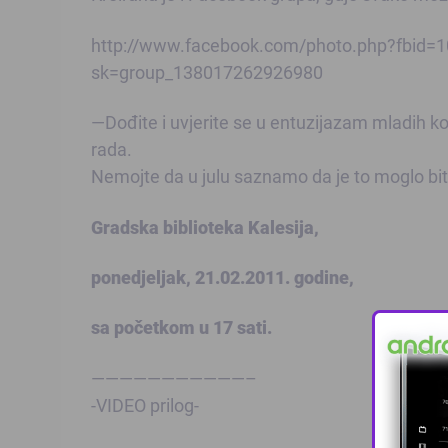
http://www.facebook.com/photo.php?fbid
sk=group_138017262926980
—Dođite i uvjerite se u entuzijazam mladih koji
rada.
Nemojte da u julu saznamo da je to moglo biti
Gradska biblioteka Kalesija,
ponedjeljak, 21.02.2011. godine,
sa početkom u 17 sati.
———————————–
-VIDEO prilog-