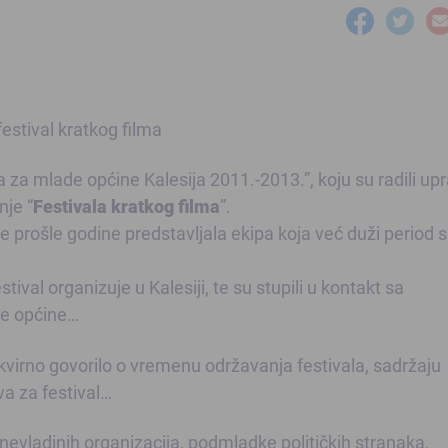
za mlade općine Kalesija 2011.-2013.”, koju su radili up
nje “
Festivala kratkog filma
”.
u je prošle godine predstavljala ekipa koja već duži period
stival organizuje u Kalesiji, te su stupili u kontakt sa
še općine…
virno govorilo o vremenu održavanja festivala, sadržaju
va za festival…
vladinih organizacija, podmladke političkih stranaka,