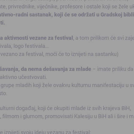
 privrednike, vijećnike, profesore i ostale koji se žele ukl
ivno-radni sastanak, koji će se održati u Gradskoj bibli
ti.
a aktivnosti vezane za festival
, a tom prilikom će svi za
ivala, logo festivala…
o vezano za festival, moći će to iznijeti na sastanku)
ešavanja, da nema dešavanja za mlade
– imate priliku da
 aktivno učestvovati.
ja grupe mladih koji žele ovakvu kulturnu manifestaciju u 
sto.
lturni događaj, koji će okupiti mlade iz svih krajeva BiH,
 filmom i glumom, promovisati Kalesiju u BiH ali i šire i 
iznijeti svoju ideju vezanu za festival;