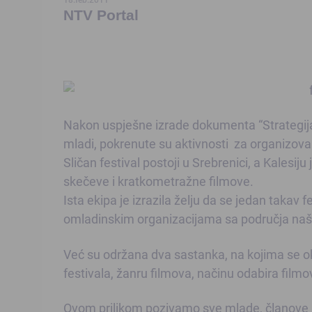
NTV Portal
Nakon uspješne izrade dokumenta “Strategija 
mladi, pokrenute su aktivnosti za organizova
Sličan festival postoji u Srebrenici, a Kalesij
skečeve i kratkometražne filmove.
Ista ekipa je izrazila želju da se jedan takav fe
omladinskim organizacijama sa područja na
Već su održana dva sastanka, na kojima se ok
festivala, žanru filmova, načinu odabira filmo
Ovom prilikom pozivamo sve mlade, članove ne