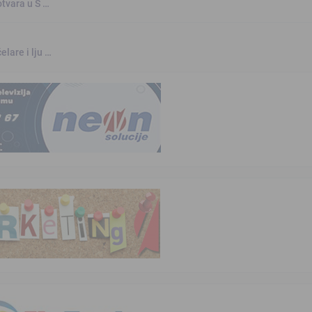
otvara u S …
elare i lju …