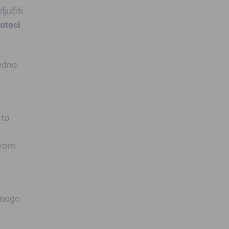
jučiti
oteci
jedno
 to
svom
mnogo