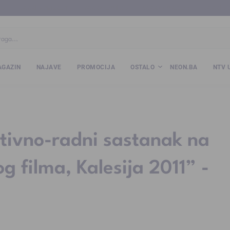
ba
www.kalesija.com
www.zvornik.ba
www.zivinice.org
www.kale
GAZIN
NAJAVE
PROMOCIJA
OSTALO
NEON.BA
NTV 
ivno-radni sastanak na
g filma, Kalesija 2011” -