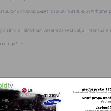
=10150324237050335&set=t.100001281308361#!/home.
 su inicirali aktivnosti vezane za Festival, ali i transpare
 i drugačije.