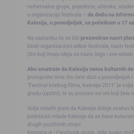
neformalne grupe, pojedince, učenike, studente,
u organizaciju festivala –
da dođu na informat
Kalesija, u ponedjeljak, sa početkom u 17 sa
Na sastanku će se biti
prezentiran nacrt plan
birati organizacioni odbor festivala, naziv fest
(Svi koji imaju ideju za naziv, logo i sve ostal
Ako smatrate da Kalesija nema kulturnih d
promjenite time što ćete doći u ponedjleljak i
“Festival kratkog filma, Kalesija 2011” je vol
gradu (općini), te su pozvani svi oni koji žele i
Volja mladih jeste da Kalesija dobije ovakav ku
podsticati mlade Kalesije da se bave kulurom,
drugih pozitivnih stvari.
Kreirana je i Facebook grupa, gdje svako može 