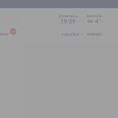
sija.co.ba
KALESIJA
ČETVRTAK,6
19:29
4°
UŽIVO
O KALESIJI
KONTAKT