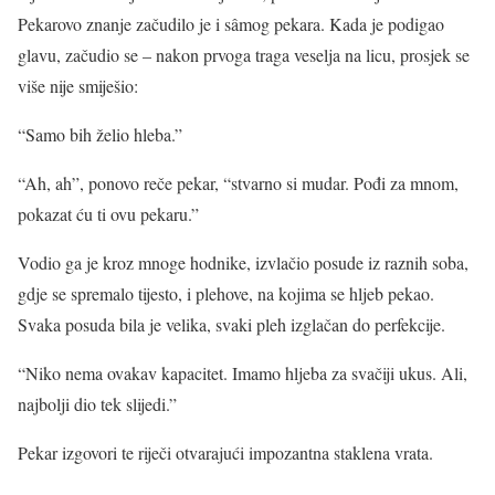
Pekarovo znanje začudilo je i sâmog pekara. Kada je podigao
glavu, začudio se – nakon prvoga traga veselja na licu, prosjek se
više nije smiješio:
“Samo bih želio hleba.”
“Ah, ah”, ponovo reče pekar, “stvarno si mudar. Pođi za mnom,
pokazat ću ti ovu pekaru.”
Vodio ga je kroz mnoge hodnike, izvlačio posude iz raznih soba,
gdje se spremalo tijesto, i plehove, na kojima se hljeb pekao.
Svaka posuda bila je velika, svaki pleh izglačan do perfekcije.
“Niko nema ovakav kapacitet. Imamo hljeba za svačiji ukus. Ali,
najbolji dio tek slijedi.”
Pekar izgovori te riječi otvarajući impozantna staklena vrata.