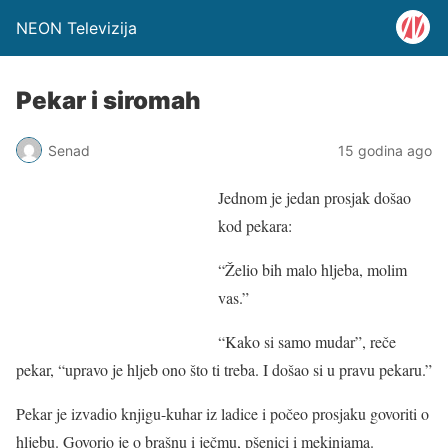
NEON Televizija
Pekar i siromah
Senad
15 godina ago
Jednom je jedan prosjak došao
kod pekara:
“Želio bih malo hljeba, molim
vas.”
“Kako si samo mudar”, reče
pekar, “upravo je hljeb ono što ti treba. I došao si u pravu pekaru.”
Pekar je izvadio knjigu-kuhar iz ladice i počeo prosjaku govoriti o
hljebu. Govorio je o brašnu i ječmu, pšenici i mekinjama.