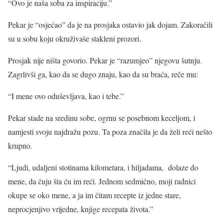
“Ovo je naša soba za inspiraciju.”
Pekar je “osjećao” da je na prosjaka ostavio jak dojam. Zakoračili
su u sobu koju okruživaše stakleni prozori.
Prosjak nije ništa govorio. Pekar je “razumjeo” njegovu šutnju.
Zagrlivši ga, kao da se dugo znaju, kao da su braća, reče mu:
“I mene ovo oduševljava, kao i tebe.”
Pekar stade na sredinu sobe, ogrnu se posebnom keceljom, i
namjesti svoju najdražu pozu. Ta poza značila je da želi reći nešto
krupno.
“Ljudi, udaljeni stotinama kilometara, i hiljadama, dolaze do
mene, da čuju šta ću im reći. Jednom sedmično, moji radnici
okupe se oko mene, a ja im čitam recepte iz jedne stare,
neprocjenjivo vrijedne, knjige recepata života.”