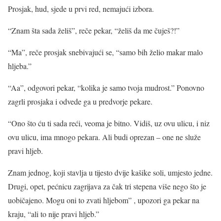
Prosjak, hud, sjede u prvi red, nemajući izbora.
“Znam šta sada želiš”, reče pekar, “želiš da me čuješ?!”
“Ma”, reče prosjak snebivajući se, “samo bih želio makar malo
hljeba.”
“Aa”, odgovori pekar, “kolika je samo tvoja mudrost.” Ponovno
zagrli prosjaka i odvede ga u predvorje pekare.
“Ono što ću ti sada reći, veoma je bitno. Vidiš, uz ovu ulicu, i niz
ovu ulicu, ima mnogo pekara. Ali budi oprezan – one ne služe
pravi hljeb.
Znam jednog, koji stavlja u tijesto dvije kašike soli, umjesto jedne.
Drugi, opet, pećnicu zagrijava za čak tri stepena više nego što je
uobičajeno. Mogu oni to zvati hljebom” , upozori ga pekar na
kraju, “ali to nije pravi hljeb.”