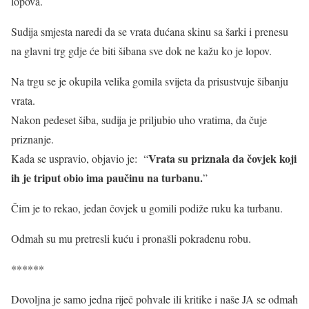
lopova.
Sudija smjesta naredi da se vrata dućana skinu sa šarki i prenesu
na glavni trg gdje će biti šibana sve dok ne kažu ko je lopov.
Na trgu se je okupila velika gomila svijeta da prisustvuje šibanju
vrata.
Nakon pedeset šiba, sudija je priljubio uho vratima, da čuje
priznanje.
Vrata su priznala da čovjek koji
Kada se uspravio, objavio je: “
ih je triput obio ima paučinu na turbanu.
”
Čim je to rekao, jedan čovjek u gomili podiže ruku ka turbanu.
Odmah su mu pretresli kuću i pronašli pokradenu robu.
******
Dovoljna je samo jedna riječ pohvale ili kritike i naše JA se odmah