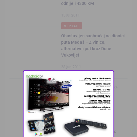
odnijeli 4300 KM
15.jul.2011
VI PITATE
Obustavljen saobraćaj na dionici
puta Međaš – Živinice,
alternativni put kroz Done
Vukovije!
28.jun.2011
KALESIJSKE TEME
Foto: U požaru izgorjela hala-
Drvne industrije ˝Konjuh” u
Živinicama
27.jun.2011
KALESIJSKE TEME
Donja Lukavica kod Živinica: