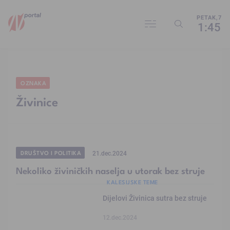
PETAK,7
1:45
OZNAKA
Živinice
DRUŠTVO I POLITIKA
21.dec.2024
Nekoliko živiničkih naselja u utorak bez struje
KALESIJSKE TEME
Dijelovi Živinica sutra bez struje
12.dec.2024