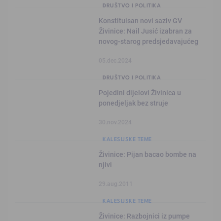
DRUŠTVO I POLITIKA
Konstituisan novi saziv GV
Živinice: Nail Jusić izabran za
novog-starog predsjedavajućeg
05.dec.2024
DRUŠTVO I POLITIKA
Pojedini dijelovi Živinica u
ponedjeljak bez struje
30.nov.2024
KALESIJSKE TEME
Živinice: Pijan bacao bombe na
njivi
29.aug.2011
KALESIJSKE TEME
Živinice: Razbojnici iz pumpe