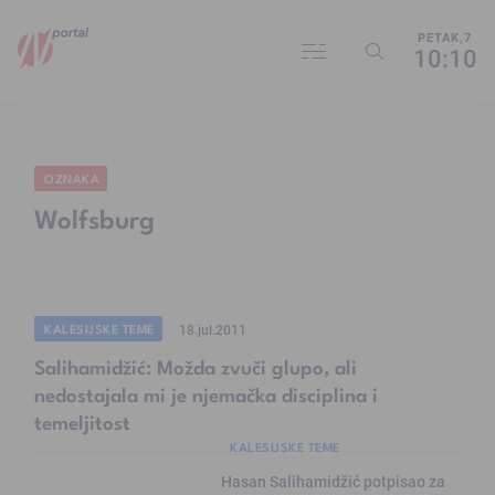
PETAK,7
10:10
OZNAKA
Wolfsburg
KALESIJSKE TEME
18.jul.2011
Salihamidžić: Možda zvuči glupo, ali
nedostajala mi je njemačka disciplina i
temeljitost
KALESIJSKE TEME
Hasan Salihamidžić potpisao za