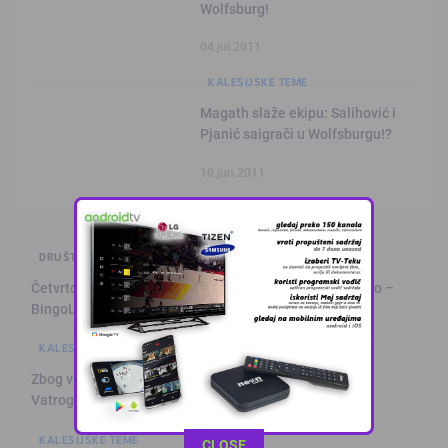
Wolfsburg!
04.jul.2011
KALESIJSKE TEME
Magath slaže ekipu: Salihović i
Pjanić saigrači u Wolfsburgu!?
10.jun.2011
DRUŠTVO I POLITIKA
Četvrto ljeto zaredom Trg slobode postaje Naše mjesto –
BingoL …
KALESIJSKE TEME
Zbog visokih temperatura raste opasnost od požara:
Vatrogasci pozivaj …
KALESIJSKE TEME
This popup will close in:
11
CLOSE